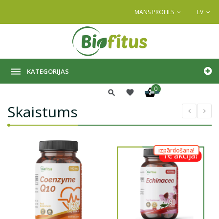
MANS PROFILS
LV
KATEGORIJAS
0
Skaistums
izpārdošana!