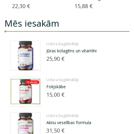
Cena
Cena
22,30 €
15,88 €
Mēs iesakām
Uztura bagātinātāji
Jūras kolagēns un vitamīni
Cena
25,90 €
Uztura bagātinātāji
Folijskābe
Cena
15,00 €
Uztura bagātinātāji
Aknu veselības formula
Cena
31,50 €