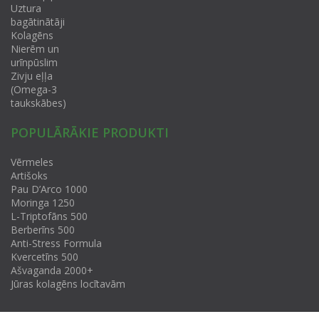
Uztura
bagātinātāji
Kolagēns
Nierēm un
urīnpūslim
Zivju eļļa
(Omega-3
taukskābes)
POPULĀRĀKIE PRODUKTI
Vērmeles
Artišoks
Pau D’Arco 1000
Moringa 1250
L-Triptofāns 500
Berberīns 500
Anti-Stress Formula
Kvercetīns 500
Ašvaganda 2000+
Jūras kolagēns locītavām