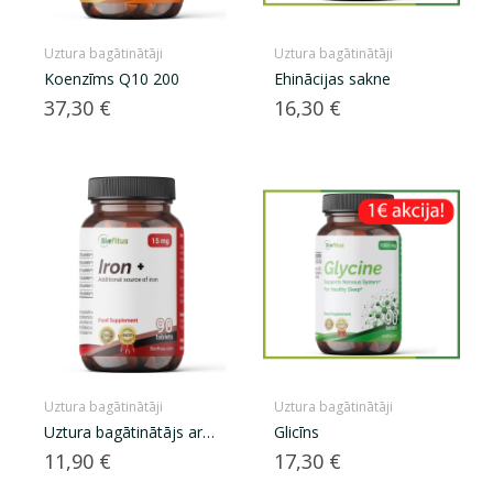
Uztura bagātinātāji
Uztura bagātinātāji
Koenzīms Q10 200
Ehinācijas sakne
Cena
Cena
37,30 €
16,30 €
Uztura bagātinātāji
Uztura bagātinātāji
Uztura bagātinātājs ar
Glicīns
dzelzi
Cena
Cena
11,90 €
17,30 €