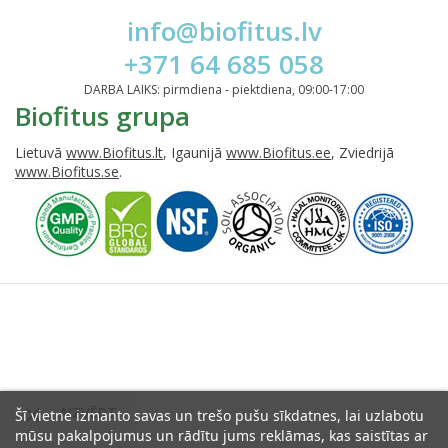
info@biofitus.lv
+371 64 685 058
DARBA LAIKS: pirmdiena - piektdiena, 09:00-17:00
Biofitus grupa
Lietuvā
www.Biofitus.lt
, Igaunijā
www.Biofitus.ee
, Zviedrijā
www.Biofitus.se
.

AIZVĒRT
Šī vietne izmanto savas un trešo pušu sīkdatnes, lai uzlabotu
mūsu pakalpojumus un rādītu jums reklāmas, kas saistītas ar