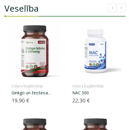
Veselība
Uztura bagātinātāji
Uztura bagātinātāji
Ginkgo un žeņšeņa
NAC 500
ekstrakts
Cena
Cena
19,90 €
22,30 €