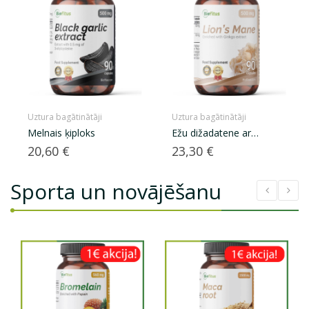
Uztura bagātinātāji
Uztura bagātinātāji
Melnais ķiploks
Ežu dižadatene ar
Ginkgo...
Cena
Cena
20,60 €
23,30 €
Sporta un novājēšanu