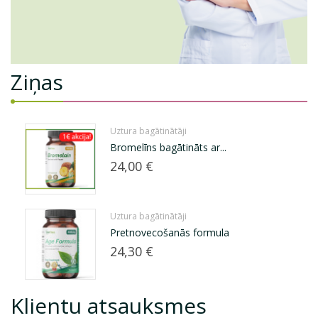
Ziņas
Uztura bagātinātāji
Bromelīns bagātināts ar...
Cena
24,00 €
Uztura bagātinātāji
Pretnovecošanās formula
Cena
24,30 €
Klientu atsauksmes