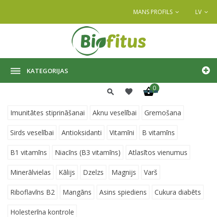
MANS PROFILS
LV
KATEGORIJAS
0
Imunitātes stiprināšanai
Aknu veselībai
Gremošana
Sirds veselībai
Antioksidanti
Vitamīni
B vitamīns
B1 vitamīns
Niacīns (B3 vitamīns)
Atlasītos vienumus
Minerālvielas
Kālijs
Dzelzs
Magnijs
Varš
Riboflavīns B2
Mangāns
Asins spiediens
Cukura diabēts
Holesterīna kontrole