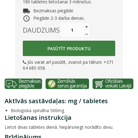
180 tabletes lietošanai 3 mēnešus.
local_shipping
Bezmaksas piegāde
access_time
Piegāde 2-3 darba dienas.
DAUDZUMS
PASŪTĪT PRODUKTU
Jūs varat arī pasūtīt, zvanot pa tālruni: +371
64 685 058.
Aktīvās sastāvdaļas: mg / tabletes
Bioloģiska spirulīna 500mg
Lietošanas instrukcija
Lietot divas tabletes dienā. Nepārsniegt norādīto devu.
Brīdinājums