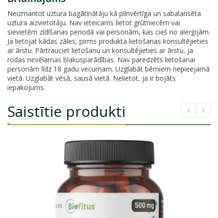
Neizmantot uztura bagātinātāju kā pilnvērtīga un sabalansēta
uztura aizvietotāju. Nav ieteicams lietot grūtniecēm vai
sievietēm zīdīšanas periodā vai personām, kas cieš no alerģijām.
Ja lietojat kādas zāles, pirms produkta lietošanas konsultējieties
ar ārstu. Pārtrauciet lietošanu un konsultējieties ar ārstu, ja
rodas nevēlamas blakusparādības. Nav paredzēts lietošanai
personām līdz 18 gadu vecumam. Uzglabāt bērniem nepieejamā
vietā. Uzglabāt vēsā, sausā vietā. Nelietot, ja ir bojāts
iepakojums.
Saistītie produkti