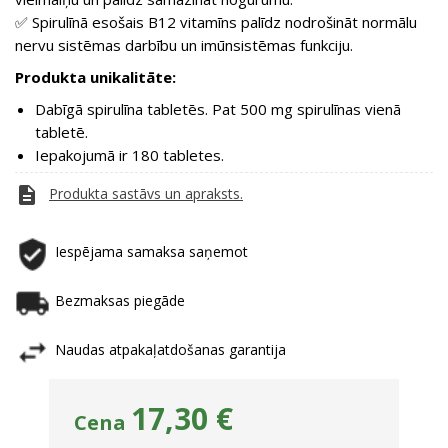
✅ Spirulīnā esošais B12 vitamīns palīdz nodrošināt normālu
nervu sistēmas darbību un imūnsistēmas funkciju.
Produkta unikalitāte:
Dabīgā spirulīna tabletēs. Pat 500 mg spirulīnas vienā
tabletē.
Iepakojumā ir 180 tabletes.
description
Produkta sastāvs un apraksts.
Iespējama samaksa saņemot
Bezmaksas piegāde
Naudas atpakaļatdošanas garantija
17,30 €
Cena