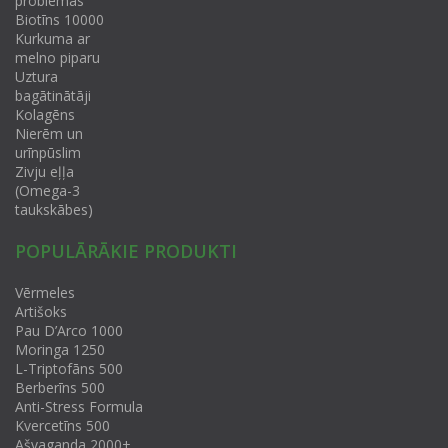
problēmas
Biotīns 10000
Kurkuma ar
melno piparu
Uztura
bagātinātāji
Kolagēns
Nierēm un
urīnpūslim
Zivju eļļa
(Omega-3
taukskābes)
POPULĀRĀKIE PRODUKTI
Vērmeles
Artišoks
Pau D’Arco 1000
Moringa 1250
L-Triptofāns 500
Berberīns 500
Anti-Stress Formula
Kvercetīns 500
Ašvaganda 2000+