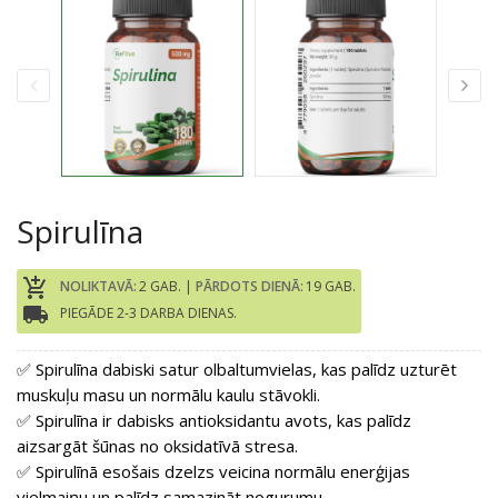
Spirulīna
add_shopping_cart
NOLIKTAVĀ:
2 GAB. |
PĀRDOTS DIENĀ:
19 GAB.
local_shipping
PIEGĀDE 2-3 DARBA DIENAS.
✅ Spirulīna dabiski satur olbaltumvielas, kas palīdz uzturēt
muskuļu masu un normālu kaulu stāvokli.
✅ Spirulīna ir dabisks antioksidantu avots, kas palīdz
aizsargāt šūnas no oksidatīvā stresa.
✅ Spirulīnā esošais dzelzs veicina normālu enerģijas
vielmaiņu un palīdz samazināt nogurumu.