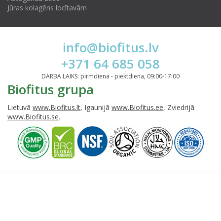
Jūras kolagēns locītavām
info@biofitus.lv
+371 64 685 058
DARBA LAIKS: pirmdiena - piektdiena, 09:00-17:00
Biofitus grupa
Lietuvā
www.Biofitus.lt
, Igaunijā
www.Biofitus.ee
, Zviedrijā
www.Biofitus.se
.