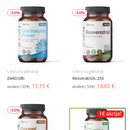
-50%
-50%
Uztura bagātinātāji
Uztura bagātinātāji
Elektrolīti
Resveratrols 250
Standarta
Cena
Standarta
Cena
11,15 €
14,65 €
22,30 €
-50%
29,30 €
-50%
cena
cena
-50%