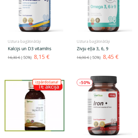
Uztura bagātinātāji
Uztura bagātinātāji
Kalcijs un D3 vitamīns
Zivju eļļa 3, 6, 9
Standarta
Cena
Standarta
Cena
8,15 €
8,45 €
16,30 €
-50%
16,90 €
-50%
cena
cena
izpārdošana!
-50%