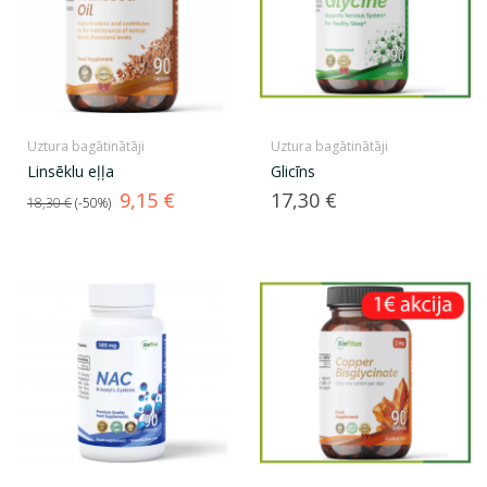
Uztura bagātinātāji
Uztura bagātinātāji
Linsēklu eļļa
Glicīns
Standarta
Cena
Cena
9,15 €
17,30 €
18,30 €
-50%
cena