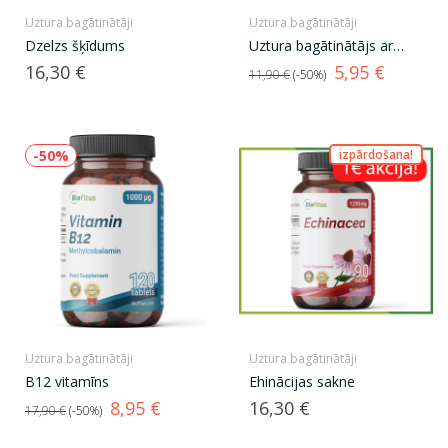
Uztura bagātinātāji
Uztura bagātinātāji
Dzelzs šķīdums
Uztura bagātinātājs ar
dzelzi
Cena
Standarta
Cena
16,30 €
5,95 €
11,90 €
-50%
cena
-50%
izpārdošana!
Uztura bagātinātāji
Uztura bagātinātāji
B12 vitamīns
Ehinācijas sakne
Standarta
Cena
Cena
8,95 €
16,30 €
17,90 €
-50%
cena