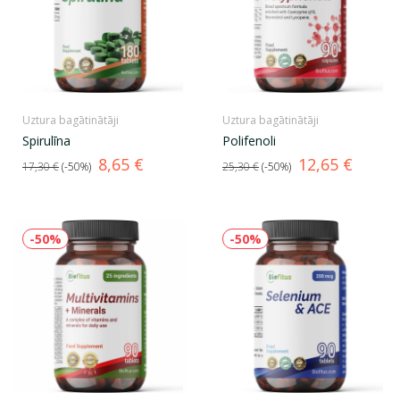
Uztura bagātinātāji
Uztura bagātinātāji
Spirulīna
Polifenoli
Standarta
Cena
Standarta
Cena
8,65 €
12,65 €
17,30 €
-50%
25,30 €
-50%
cena
cena
-50%
-50%