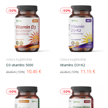
-50%
-50%
Uztura bagātinātāji
Uztura bagātinātāji
D3 vitamīns 5000
Vitamīns D3+K2
Standarta
Cena
Standarta
Cena
10,45 €
11,15 €
20,90 €
-50%
22,30 €
-50%
cena
cena
-50%
-50%