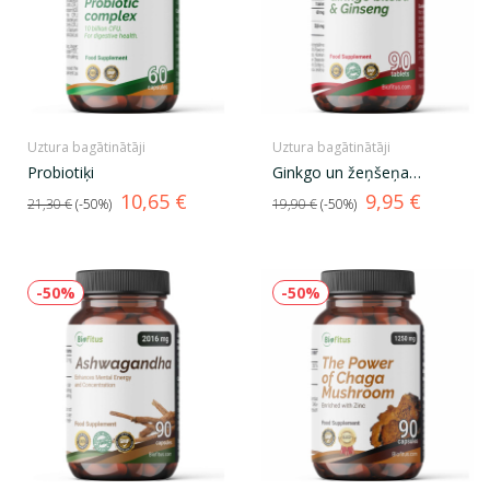
Uztura bagātinātāji
Uztura bagātinātāji
Probiotiķi
Ginkgo un žeņšeņa
ekstrakts
Standarta
Cena
Standarta
Cena
10,65 €
9,95 €
21,30 €
-50%
19,90 €
-50%
cena
cena
-50%
-50%