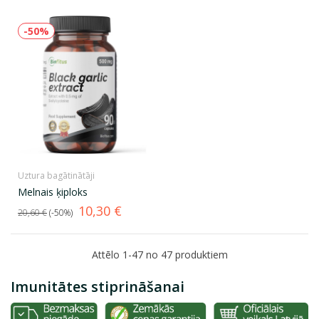
-50%
Uztura bagātinātāji
Melnais ķiploks
Standarta
Cena
10,30 €
20,60 €
-50%
cena
Attēlo 1-47 no 47 produktiem
Imunitātes stiprināšanai