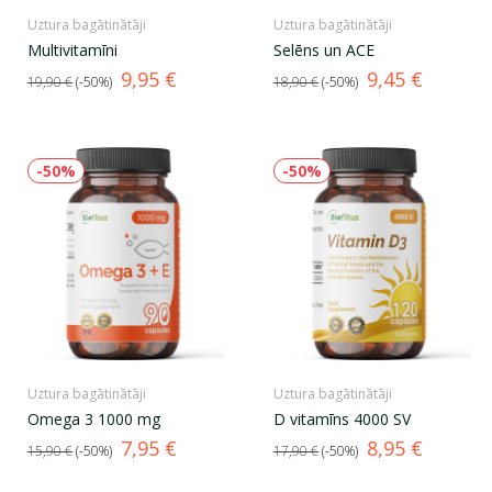
Uztura bagātinātāji
Uztura bagātinātāji
Multivitamīni
Selēns un ACE
Standarta
Cena
Standarta
Cena
9,95 €
9,45 €
19,90 €
-50%
18,90 €
-50%
cena
cena
-50%
-50%
Uztura bagātinātāji
Uztura bagātinātāji
Omega 3 1000 mg
D vitamīns 4000 SV
Standarta
Cena
Standarta
Cena
7,95 €
8,95 €
15,90 €
-50%
17,90 €
-50%
cena
cena