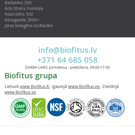
Berberīns 500
Anti-Stress Formula
Kvercetīns 500
Ašvaganda 2000+
Jūras kolagēns locītavām
info@biofitus.lv
+371 64 685 058
DARBA LAIKS: pirmdiena - piektdiena, 09:00-17:00
Biofitus grupa
Lietuvā
www.Biofitus.lt
, Igaunijā
www.Biofitus.ee
, Zviedrijā
www.Biofitus.se
.