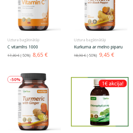
Uztura bagātinātāji
Uztura bagātinātāji
C vitamīns 1000
Kurkuma ar melno piparu
Standarta
Cena
Standarta
Cena
8,65 €
9,45 €
17,30 €
-50%
18,90 €
-50%
cena
cena
-50%