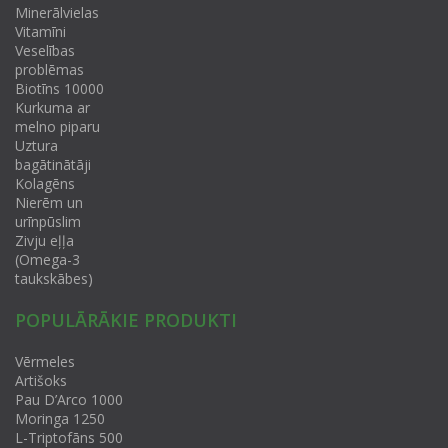
Minerālvielas
Vitamīni
Veselības
problēmas
Biotīns 10000
Kurkuma ar
melno piparu
Uztura
bagātinātāji
Kolagēns
Nierēm un
urīnpūslim
Zivju eļļa
(Omega-3
taukskābes)
POPULĀRĀKIE PRODUKTI
Vērmeles
Artišoks
Pau D’Arco 1000
Moringa 1250
L-Triptofāns 500