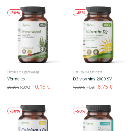
-50%
-45%
Uztura bagātinātāji
Uztura bagātinātāji
Vērmeles
D3 vitamīns 2000 SV
Standarta
Cena
Standarta
Cena
10,15 €
8,75 €
20,30 €
-50%
15,90 €
-45%
cena
cena
-50%
-50%