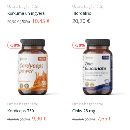
Uztura bagātinātāji
Uztura bagātinātāji
Kurkuma un ingvera
Hlorofilīns
Standarta
Cena
Cena
10,45 €
20,70 €
20,90 €
-50%
cena
-50%
-50%
Uztura bagātinātāji
Uztura bagātinātāji
Kordiceps 750
Cinks 25 mg
Standarta
Cena
Standarta
Cena
9,30 €
7,65 €
18,60 €
-50%
15,30 €
-50%
cena
cena