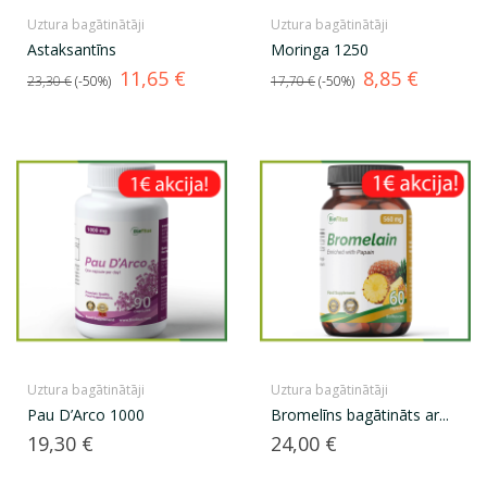
Uztura bagātinātāji
Uztura bagātinātāji
Astaksantīns
Moringa 1250
Standarta
Cena
Standarta
Cena
11,65 €
8,85 €
23,30 €
-50%
17,70 €
-50%
cena
cena
Uztura bagātinātāji
Uztura bagātinātāji
Pau D’Arco 1000
Bromelīns bagātināts ar...
Cena
Cena
19,30 €
24,00 €