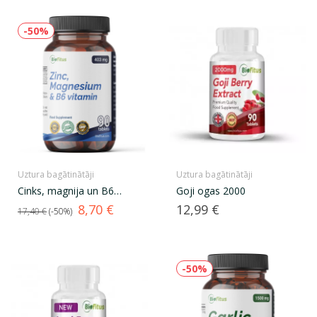
-50%
Uztura bagātinātāji
Uztura bagātinātāji
Cinks, magnija un B6
Goji ogas 2000
vitamīns
Standarta
Cena
Cena
8,70 €
12,99 €
17,40 €
-50%
cena
-50%