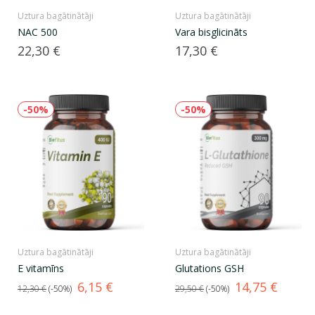
Uztura bagātinātāji
Uztura bagātinātāji
NAC 500
Vara bisglicināts
Cena
Cena
22,30 €
17,30 €
-50%
-50%
Uztura bagātinātāji
Uztura bagātinātāji
E vitamīns
Glutations GSH
Standarta
Cena
Standarta
Cena
6,15 €
14,75 €
12,30 €
-50%
29,50 €
-50%
cena
cena