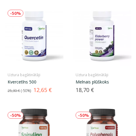
-50%
Uztura bagātinātāji
Uztura bagātinātāji
Kvercetīns 500
Melnais plūškoks
Standarta
Cena
Cena
12,65 €
18,70 €
25,30 €
-50%
cena
-50%
-50%