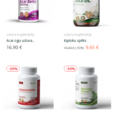
Uztura bagātinātāji
Uztura bagātinātāji
Acai ogu uztura
Ķiploku spēks
bagātinātājs
Cena
Standarta
Cena
16,90 €
9,65 €
19,30 €
-50%
cena
-50%
-50%