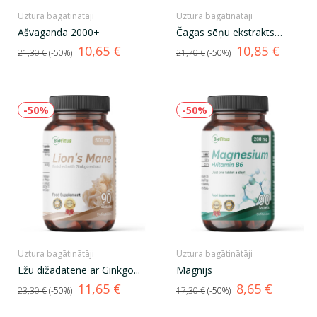
Uztura bagātinātāji
Uztura bagātinātāji
Ašvaganda 2000+
Čagas sēņu ekstrakts
1250
Standarta
Cena
Standarta
Cena
10,65 €
10,85 €
21,30 €
-50%
21,70 €
-50%
cena
cena
-50%
-50%
Uztura bagātinātāji
Uztura bagātinātāji
Ežu dižadatene ar Ginkgo...
Magnijs
Standarta
Cena
Standarta
Cena
11,65 €
8,65 €
23,30 €
-50%
17,30 €
-50%
cena
cena