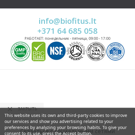
info@biofitus.lt
+371 64 685 058
РАБОТАЕТ: понедельник - пятница, 09:00 - 17:00

ЗАКРЫТЬ
This website uses its own and third-party cookies to improve
our services and show you advertising related to your
preferences by analyzing your browsing habits. To give your
Связаться с социальными сетями
consent to its use, press the Accept button.