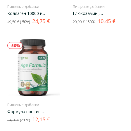
Пищевые добавки
Пищевые добавки
Коллаген 10000 и...
Глюкозамин ,
Хондроитин , МСМ
Базовая
Цена
Базовая
Цена
24,75 €
10,45 €
49,50 €
-50%
20,90 €
-50%
цена
цена
-50%
Пищевые добавки
Формула против
старения
Базовая
Цена
12,15 €
24,30 €
-50%
цена