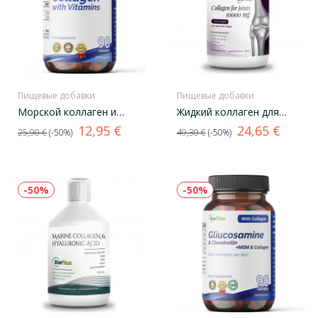
Пищевые добавки
Пищевые добавки
Морской коллаген и
Жидкий коллаген для
витамины
суставов
Базовая
Цена
Базовая
Цена
12,95 €
24,65 €
25,90 €
-50%
49,30 €
-50%
цена
цена
-50%
-50%