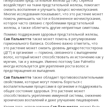
гиперплазия предстательной железы (ДГПЖ). Сереноа
воздействует на ткани предстательной железы, помогает
снизить воспаление и улучшить процесс мочеиспускания.
Многие исследования показывают, что это растение может
помочь уменьшить частое и болезненное мочеиспускание,
которое часто связано с проблемами предстательной
железы, а также облегчить другие неприятные симптомы.
Помимо поддержания здоровья предстательной железы,
Сав Пальметто
также может помочь в регулировании
гормонального баланса. Особенно важно отметить, что
это растение может снизить уровень дигидротестостерона
(ДГТ) в организме — гормона, связанного с выпадением
волос, который может способствовать их истончению как у
мужчин, так и у женщин. Именно поэтому Saw Palmetto
иногда используется для укрепления роста волос и
предотвращения их выпадения.
Сав Пальметто
также обладает противовоспалительными
свойствами, которые могут помочь бороться с
воспалительными процессами в организме и поддерживать
общее состояние здоровья. Это растение может
способствовать укреплению иммунной системы, снижению
хронических воспалений и даже улучшению пищеварения.
Кроме того, использование
Сав Пальметто
может быть