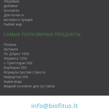
Пищевые
добавки
Коллаген
Для почек и
мочевого пузыря
Рыбий жир
САМЫЕ ПОПУЛЯРНЫЕ ПРОДУКТЫ
Полынь
Артишок
По Д'Арко 1000
Моринга 1250
L-Триптофан 500
Берберин 500
Формула против стресса
Kверцетин 500
Ашваганда
Жидкий коллаген для суставов
info@biofitus.lt