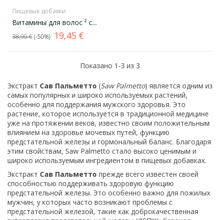
Пищевые добавки
Витамины для волос ² с...
Базовая
Цена
19,45 €
38,90 €
-50%
цена
Показано 1-3 из 3
Экстракт
Сав Пальметто
(
Saw Palmetto
) является одним из
самых популярных и широко используемых растений,
особенно для поддержания мужского здоровья. Это
растение, которое используется в традиционной медицине
уже на протяжении веков, известно своим положительным
влиянием на здоровье мочевых путей, функцию
предстательной железы и гормональный баланс. Благодаря
этим свойствам, Saw Palmetto стало высоко ценимым и
широко используемым ингредиентом в пищевых добавках.
Экстракт
Сав Пальметто
прежде всего известен своей
способностью поддерживать здоровую функцию
предстательной железы. Это особенно важно для пожилых
мужчин, у которых часто возникают проблемы с
предстательной железой, такие как доброкачественная