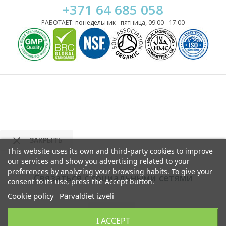
+371 64 685 058
РАБОТАЕТ: понедельник - пятница, 09:00 - 17:00

ЗАКРЫТЬ
This website uses its own and third-party cookies to improve
our services and show you advertising related to your
preferences by analyzing your browsing habits. To give your
Связаться с социальными сетями
consent to its use, press the Accept button.
Cookie policy
Pārvaldiet izvēli
Google
I ACCEPT