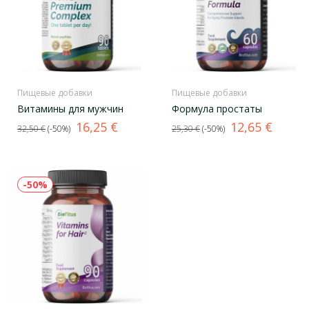
Пищевые добавки
Пищевые добавки
Витамины для мужчин
Формула простаты
Базовая
Цена
Базовая
Цена
16,25 €
12,65 €
32,50 €
-50%
25,30 €
-50%
цена
цена
-50%