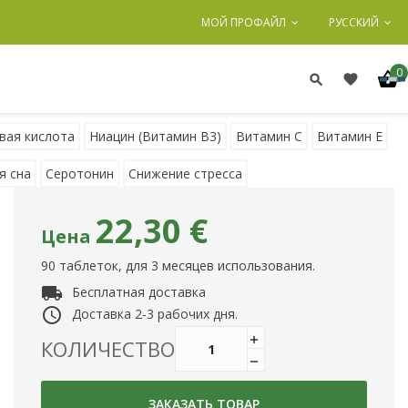
МОЙ ПРОФАЙЛ
РУССКИЙ
0
вая кислота
Ниацин (Витамин B3)
Витамин C
Витамин Е
я сна
Серотонин
Снижение стресса
22,30 €
Цена
90 таблеток, для 3 месяцев использования.
local_shipping
Бесплатная доставка
access_time
Доставка 2-3 рабочих дня.
КОЛИЧЕСТВО
ЗАКАЗАТЬ ТОВАР