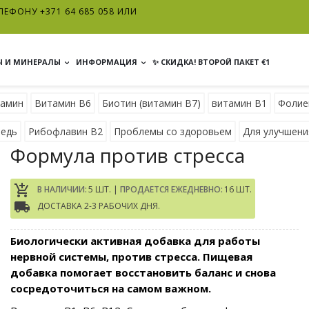
ЕФОНУ +371 64 685 058 ИЛИ
 И МИНЕРАЛЫ
ИНФОРМАЦИЯ
✨ СКИДКА! ВТОРОЙ ПАКЕТ €1
тамин
Витамин В6
Биотин (витамин B7)
витамин В1
Фолие
едь
Рибофлавин B2
Проблемы со здоровьем
Для улучшени
Формула против стресса
add_shopping_cart
В НАЛИЧИИ:
5 ШТ. |
ПРОДАЕТСЯ ЕЖЕДНЕВНО:
16 ШТ.
local_shipping
ДОСТАВКА 2-3 РАБОЧИХ ДНЯ.
Биологически активная добавка для работы
нервной системы, против стресса. Пищевая
добавка помогает восстановить баланс и снова
сосредоточиться на самом важном.