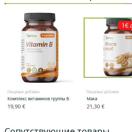
Пищевые добавки
Пищевые добавки
Комплекс витаминов группы B
Мака
Цена
Цена
19,90 €
21,30 €
Сопутствующие товары