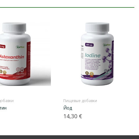
добавки
Пищевые добавки
тин
Йод
Цена
14,30 €