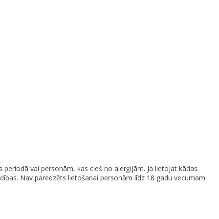
 periodā vai personām, kas cieš no alerģijām. Ja lietojat kādas
parādības. Nav paredzēts lietošanai personām līdz 18 gadu vecumam.