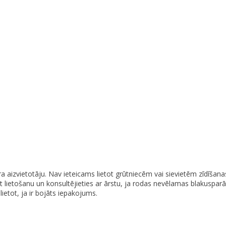
 aizvietotāju. Nav ieteicams lietot grūtniecēm vai sievietēm zīdīšanas
ciet lietošanu un konsultējieties ar ārstu, ja rodas nevēlamas blakus
etot, ja ir bojāts iepakojums.