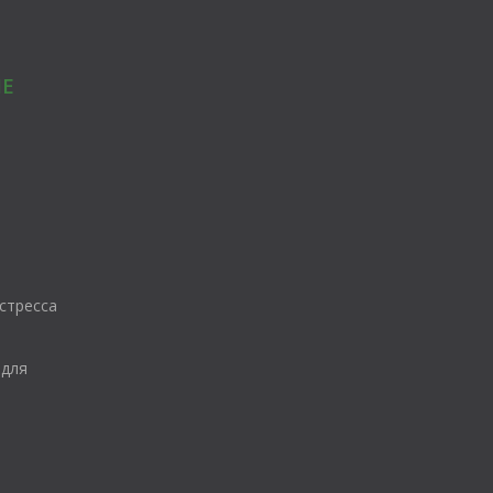
Е
стресса
 для