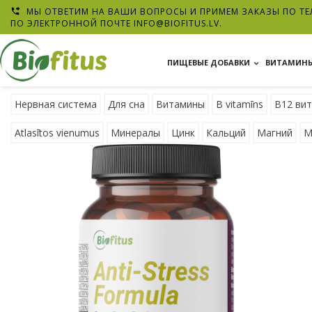
МЫ ОТВЕТИМ НА ВАШИ ВОПРОСЫ И ПРИМЕМ ЗАКАЗЫ ПО ТЕЛ

ПО ЭЛЕКТРОННОЙ ПОЧТЕ
INFO@BIOFITUS.LV
.
ПИЩЕВЫЕ ДОБАВКИ
ВИТАМИНЫ
Нервная система
Для сна
Витамины
B vitamīns
В12 ви
Atlasītos vienumus
Минералы
Цинк
Кальций
Магний
М