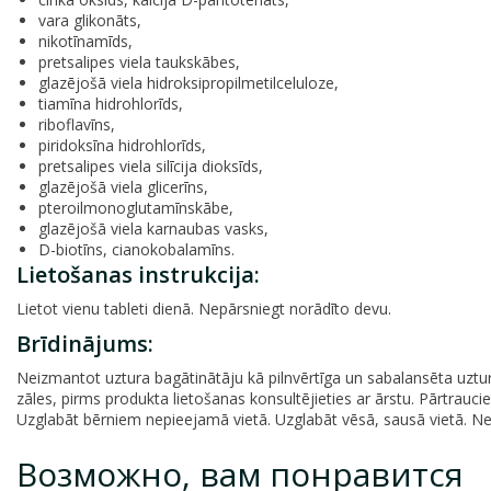
vara glikonāts,
nikotīnamīds,
pretsalipes viela taukskābes,
glazējošā viela hidroksipropilmetilceluloze,
tiamīna hidrohlorīds,
riboflavīns,
piridoksīna hidrohlorīds,
pretsalipes viela silīcija dioksīds,
glazējošā viela glicerīns,
pteroilmonoglutamīnskābe,
glazējošā viela karnaubas vasks,
D-biotīns, cianokobalamīns.
Lietošanas instrukcija:
Lietot vienu tableti dienā. Nepārsniegt norādīto devu.
Brīdinājums:
Neizmantot uztura bagātinātāju kā pilnvērtīga un sabalansēta uztura
zāles, pirms produkta lietošanas konsultējieties ar ārstu. Pārtrau
Uzglabāt bērniem nepieejamā vietā. Uzglabāt vēsā, sausā vietā. Neli
Возможно, вам понравится