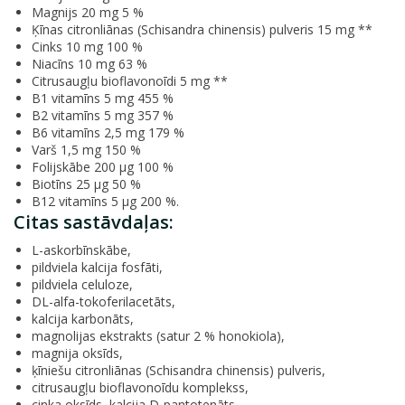
Magnijs 20 mg 5 %
Ķīnas citronliānas (Schisandra chinensis) pulveris 15 mg **
Cinks 10 mg 100 %
Niacīns 10 mg 63 %
Citrusaugļu bioflavonoīdi 5 mg **
B1 vitamīns 5 mg 455 %
B2 vitamīns 5 mg 357 %
B6 vitamīns 2,5 mg 179 %
Varš 1,5 mg 150 %
Folijskābe 200 μg 100 %
Biotīns 25 μg 50 %
B12 vitamīns 5 μg 200 %.
Citas sastāvdaļas:
L-askorbīnskābe,
pildviela kalcija fosfāti,
pildviela celuloze,
DL-alfa-tokoferilacetāts,
kalcija karbonāts,
magnolijas ekstrakts (satur 2 % honokiola),
magnija oksīds,
ķīniešu citronliānas (Schisandra chinensis) pulveris,
citrusaugļu bioflavonoīdu komplekss,
cinka oksīds, kalcija D-pantotenāts,