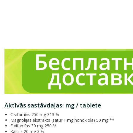
Aktīvās sastāvdaļas: mg / tablete
C vitamīns 250 mg 313 %
Magnolijas ekstrakts (satur 1 mg honokiola) 50 mg **
E vitamīns 30 mg 250 %
Kalcijs 20 mg 3 %