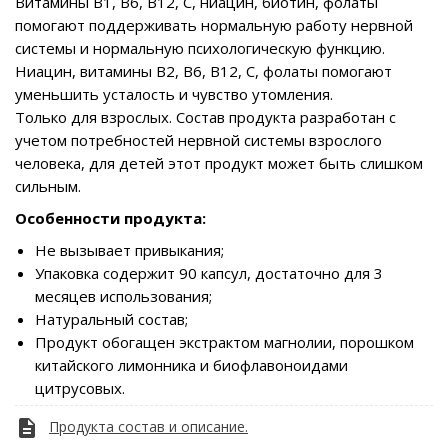
Витамины B1, B6, B12, C, ниацин, биотин, фолаты
помогают поддерживать нормальную работу нервной
системы и нормальную психологическую функцию.
Ниацин, витамины B2, B6, B12, C, фолаты помогают
уменьшить усталость и чувство утомления.
Только для взрослых. Состав продукта разработан с
учетом потребностей нервной системы взрослого
человека, для детей этот продукт может быть слишком
сильным.
Особенности продукта:
Не вызывает привыкания;
Упаковка содержит 90 капсул, достаточно для 3
месяцев использования;
Натуральный состав;
Продукт обогащен экстрактом магнолии, порошком
китайского лимонника и биофлавоноидами
цитрусовых.
description
Продукта cостав и описание.