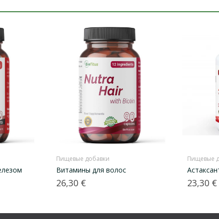
Пищевые добавки
Пищевые 
елезом
Витамины для волос
Астаксан
Цена
Цена
26,30 €
23,30 €