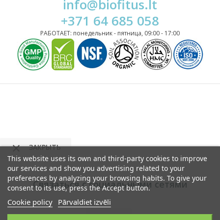
info@biofitus.lt
+371 64 685 058
РАБОТАЕТ: понедельник - пятница, 09:00 - 17:00

ЗАКРЫТЬ
This website uses its own and third-party cookies to improve
our services and show you advertising related to your
preferences by analyzing your browsing habits. To give your
Связаться с социальными сетями
consent to its use, press the Accept button.
Cookie policy
Pārvaldiet izvēli
Google