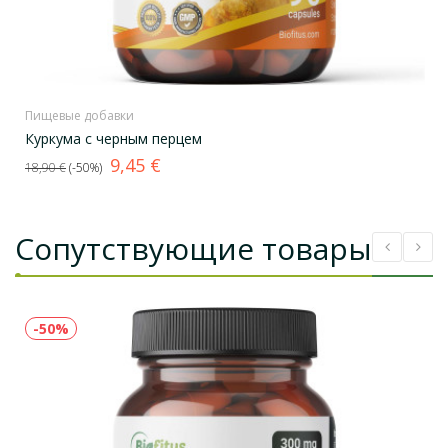
Пищевые добавки
Куркума с черным перцем
Базовая
Цена
9,45 €
18,90 €
-50%
цена
Сопутствующие товары
-50%