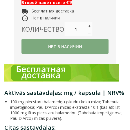
Второй пакет всего €1!
local_shipping
Бесплатная доставка
access_time
Нет в наличии
КОЛИЧЕСТВО
НЕТ В НАЛИЧИИ
Aktīvās sastāvdaļas: mg / kapsula | NRV%
100 mg piecstaru balamedņu (skudru koka miza; Tabebuia
impetiginosa; Pau D'Arco) mizas ekstrakta 10:1 (kas atbilst
1000 mg tīras piecstaru balamedņu (Tabebuia impetiginosa;
Pau D'Arco) mizas pulvera).
Citas sastāvdaļas: