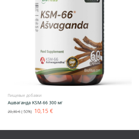
Пищевые добавки
Ашваганда KSM-66 300 мг
Базовая
Цена
10,15 €
20,30 €
-50%
цена