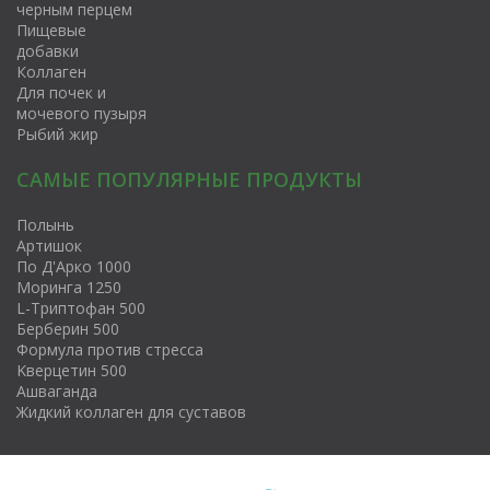
черным перцем
Пищевые
добавки
Коллаген
Для почек и
мочевого пузыря
Рыбий жир
САМЫЕ ПОПУЛЯРНЫЕ ПРОДУКТЫ
Полынь
Артишок
По Д'Арко 1000
Моринга 1250
L-Триптофан 500
Берберин 500
Формула против стресса
Kверцетин 500
Ашваганда
Жидкий коллаген для суставов