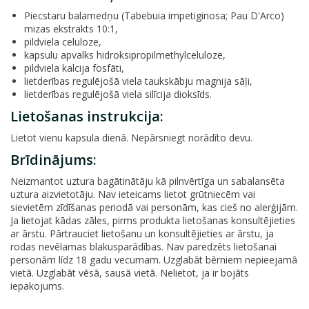
Piecstaru balamedņu (Tabebuia impetiginosa; Pau D'Arco)
mizas ekstrakts 10:1,
pildviela celuloze,
kapsulu apvalks hidroksipropilmethylceluloze,
pildviela kalcija fosfāti,
lietderības regulējošā viela taukskābju magnija sāļi,
lietderības regulējošā viela silīcija dioksīds.
Lietošanas instrukcija:
Lietot vienu kapsula dienā. Nepārsniegt norādīto devu.
Brīdinājums:
Neizmantot uztura bagātinātāju kā pilnvērtīga un sabalansēta
uztura aizvietotāju. Nav ieteicams lietot grūtniecēm vai
sievietēm zīdīšanas periodā vai personām, kas cieš no alerģijām.
Ja lietojat kādas zāles, pirms produkta lietošanas konsultējieties
ar ārstu. Pārtrauciet lietošanu un konsultējieties ar ārstu, ja
rodas nevēlamas blakusparādības. Nav paredzēts lietošanai
personām līdz 18 gadu vecumam. Uzglabāt bērniem nepieejamā
vietā. Uzglabāt vēsā, sausā vietā. Nelietot, ja ir bojāts
iepakojums.