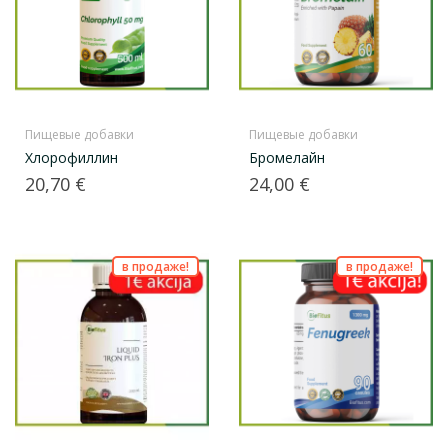
Пищевые добавки
Пищевые добавки
Хлорофиллин
Бромелайн
Цена
Цена
20,70 €
24,00 €
в продаже!
в продаже!