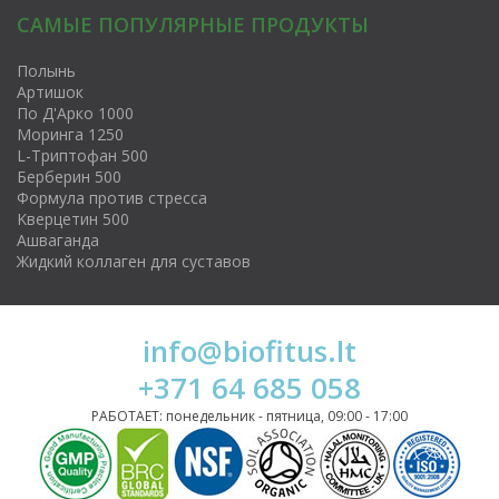
САМЫЕ ПОПУЛЯРНЫЕ ПРОДУКТЫ
Полынь
Артишок
По Д'Арко 1000
Моринга 1250
L-Триптофан 500
Берберин 500
Формула против стресса
Kверцетин 500
Ашваганда
Жидкий коллаген для суставов
info@biofitus.lt
+371 64 685 058
РАБОТАЕТ: понедельник - пятница, 09:00 - 17:00