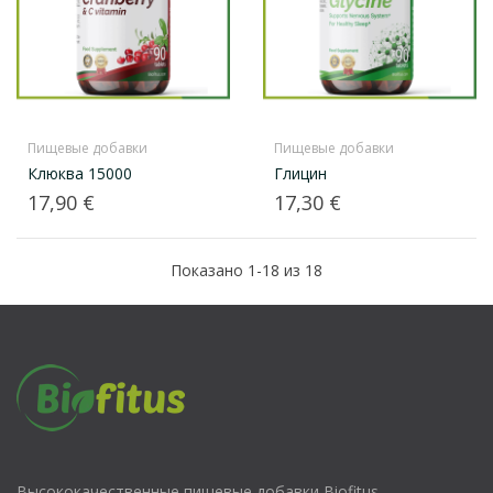
Пищевые добавки
Пищевые добавки
Клюква 15000
Глицин
Цена
Цена
17,90 €
17,30 €
Показано 1-18 из 18
Высококачественные пищевые добавки Biofitus