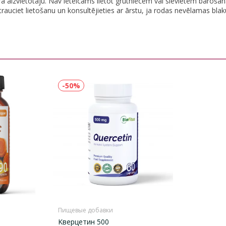
 aizvietotāju. Nav ieteicams lietot grūtniecēm vai sievietēm barošanas 
rtrauciet lietošanu un konsultējieties ar ārstu, ja rodas nevēlamas b
-50%
Пищевые добавки
Kверцетин 500