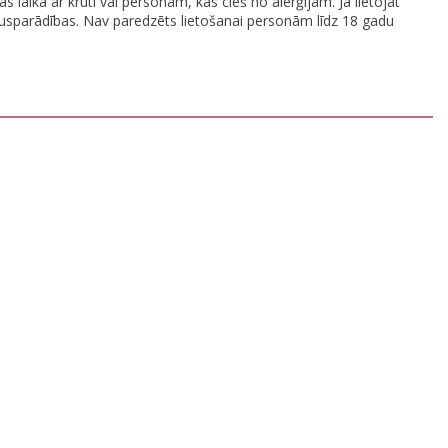
laikā ar krūti vai personām, kas cieš no alerģijām. Ja lietojat
lakusparādības. Nav paredzēts lietošanai personām līdz 18 gadu