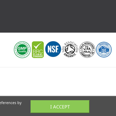
references by
I ACCEPT