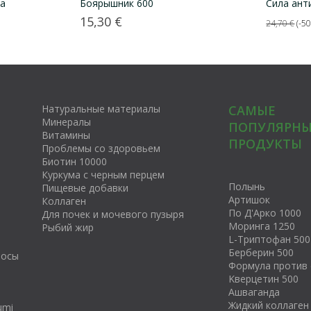
а
Боярышник 600
Сила ант
Цена
Базовая
15,30 €
24,70 €
-5
цена
Натуральные материалы
САМЫЕ
Минералы
ПОПУЛЯРНЫ
Витамины
ПРОДУКТЫ
Проблемы со здоровьем
Биотин 10000
Куркума с черным перцем
Полынь
Пищевые добавки
Артишок
Коллаген
По Д'Арко 1000
Для почек и мочевого пузыря
Моринга 1250
Рыбий жир
L-Триптофан 500
Берберин 500
росы
Формула против 
Kверцетин 500
Ашваганда
Жидкий коллаген
umi