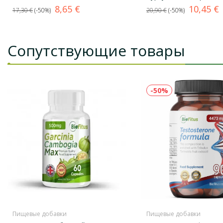
Базовая
Цена
Базовая
Цена
8,65 €
10,45 €
17,30 €
-50%
20,90 €
-50%
цена
цена
Сопутствующие товары
-50%
Пищевые добавки
Пищевые добавки