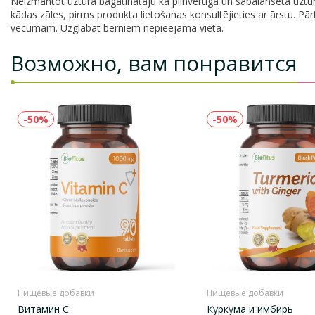
Neizmantot uztura bagātinātāju kā pilnvērtīga un sabalansēta uztura
kādas zāles, pirms produkta lietošanas konsultējieties ar ārstu. Pā
vecumam. Uzglabāt bērniem nepieejamā vietā.
Возможно, вам понравится
-50%
-50%
Пищевые добавки
Пищевые добавки
Витамин С
Куркума и имбирь