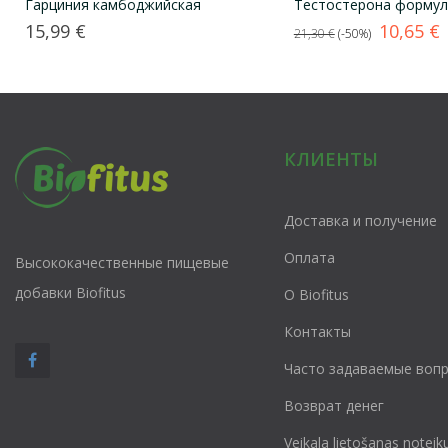
Гарциния камбоджийская
Тестостерона формул
Цена
Базовая
Цена
15,99 €
10,65 €
21,30 €
-50%
цена
КЛИЕНТЫ
Доставка и получение
Оплата
Высококачественные пищевые
добавки Biofitus
О Biofitus
Контакты
Часто задаваемые воп
Возврат денег
Veikala lietošanas noteik