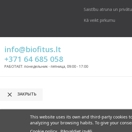
Saistību atruna un privā
Kā veikt pirkumu
info@biofitus.lt
+371 64 685 058
РАБОТАЕТ: понедельник - пятница, 09:00 - 17:00

ЗАКРЫТЬ
This website uses its own and third-party cookies 
analyzing your browsing habits. To give your consen
Cookie policy
Pārvaldiet izvēli