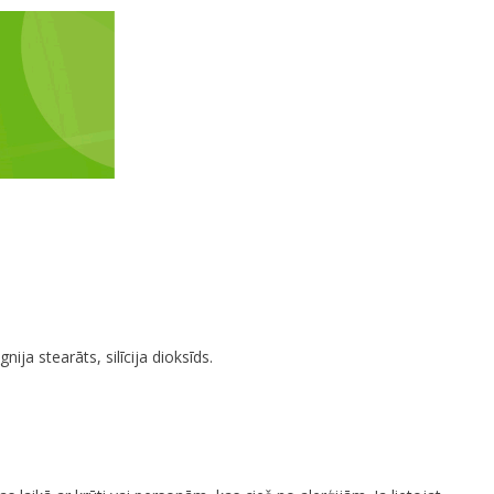
nija stearāts, silīcija dioksīds.