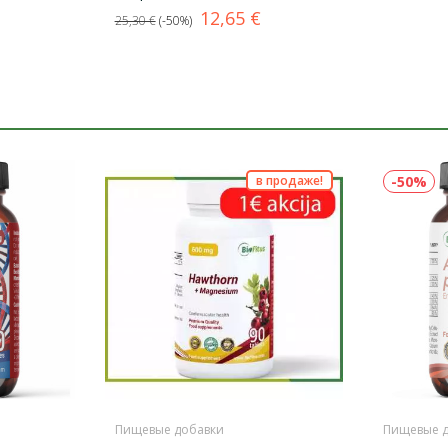
Базовая
Цена
12,65 €
25,30 €
-50%
цена
в продаже!
-50%
Пищевые добавки
Пищевые 