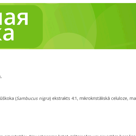
,
lūškoka (
Sambucus nigra
) ekstrakts 4:1, mikrokristāliskā celuloze, mag