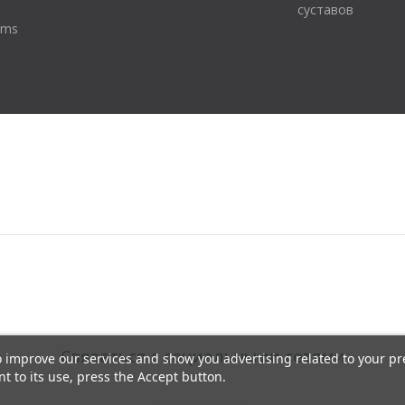
суставов
tums
Связаться с социальными сетями
to improve our services and show you advertising related to your p
t to its use, press the Accept button.