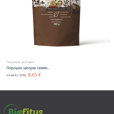
Пищевые добавки
Порошок шелухи семян...
Базовая
Цена
8,65 €
17,30 €
-50%
цена