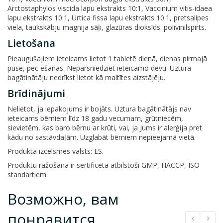
Arctostaphylos viscida lapu ekstrakts 10:1, Vaccinium vitis-idaea
lapu ekstrakts 10:1, Urtica fissa lapu ekstrakts 10:1, pretsalipes
viela, taukskābju magnija sāļi, glazūras dioksīds. polivinilspirts.
Lietošana
Pieaugušajiem ieteicams lietot 1 tabletē dienā, dienas pirmajā
pusē, pēc ēšanas. Nepārsniedziet ieteicamo devu. Uztura
bagātinātāju nedrīkst lietot kā maltītes aizstājēju.
Brīdinājumi
Nelietot, ja iepakojums ir bojāts. Uztura bagātinātājs nav
ieteicams bērniem līdz 18 gadu vecumam, grūtniecēm,
sievietēm, kas baro bērnu ar krūti, vai, ja Jums ir alerģija pret
kādu no sastāvdaļām. Uzglabāt bērniem nepieejamā vietā.
Produkta izcelsmes valsts: ES.
Produktu ražošana ir sertificēta atbilstoši GMP, HACCP, ISO
standartiem.
Возможно, вам
понравится