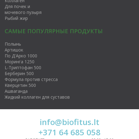
Коллаген
Для почек и
мочевого пузыря
Рыбий жир
САМЫЕ ПОПУЛЯРНЫЕ ПРОДУКТЫ
Полынь
Артишок
По Д'Арко 1000
Моринга 1250
L-Триптофан 500
Берберин 500
Формула против стресса
Kверцетин 500
Ашваганда
Жидкий коллаген для суставов
info@biofitus.lt
+371 64 685 058