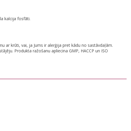
a kalcija fosfāti.
 ar krūti, vai, ja Jums ir alerģija pret kādu no sastāvdaļām.
aizstājēju. Produkta ražošanu apliecina GMP, HACCP un ISO