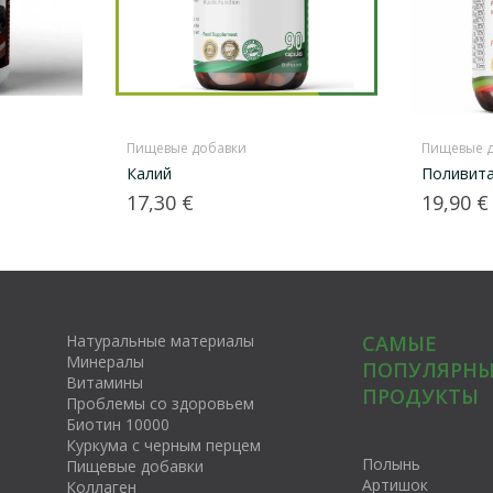
Пищевые добавки
Пищевые 
Калий
Поливит
Цена
Цена
17,30 €
19,90 €
Натуральные материалы
САМЫЕ
Минералы
ПОПУЛЯРНЫ
Витамины
ПРОДУКТЫ
Проблемы со здоровьем
Биотин 10000
Куркума с черным перцем
Полынь
Пищевые добавки
Артишок
Коллаген