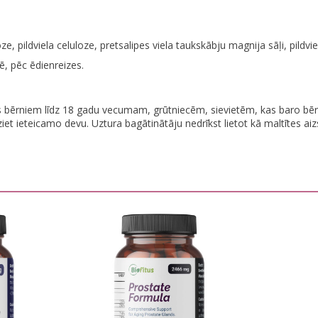
, pildviela celuloze, pretsalipes viela taukskābju magnija sāļi, pildviel
ē, pēc ēdienreizes.
s bērniem līdz 18 gadu vecumam, grūtniecēm, sievietēm, kas baro bērnu
iet ieteicamo devu. Uztura bagātinātāju nedrīkst lietot kā maltītes 