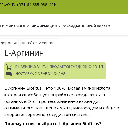
ЕФОНУ +371 64 685 058 ИЛИ
 И МИНЕРАЛЫ
ИНФОРМАЦИЯ
✨ СКИДКА! ВТОРОЙ ПАКЕТ €1
здоровья
Atlasītos vienumus
L-Аргинин
add_shopping_cart
В НАЛИЧИИ:
8 ШТ. |
ПРОДАЕТСЯ ЕЖЕДНЕВНО:
13 ШТ.
local_shipping
ДОСТАВКА 2-3 РАБОЧИХ ДНЯ.
L-Aргинин Biofitus - это 100% чистая аминокислота,
которая способствует выработке оксида азота в
организме. Этот процесс жизненно важен для
оптимального насыщения мышц кислородом и общего
здоровья сердечно-сосудистой системы.
Почему стоит выбрать L-Aргинин Biofitus?