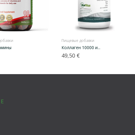
добавки
Пищевые добавки
амины
Коллаген 10000 и...
Цена
49,50 €
Е