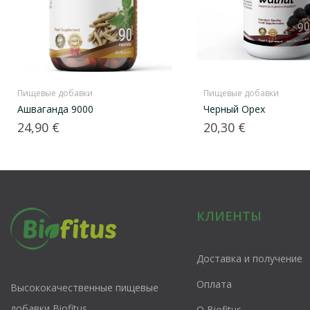
Пищевые добавки
Пищевые добавки
Ашваганда 9000
Черный Oрех
Цена
Цена
24,90 €
20,30 €
КЛИЕНТЫ
Доставка и получение
Оплата
Высококачественные пищевые
добавки Biofitus
О Biofitus