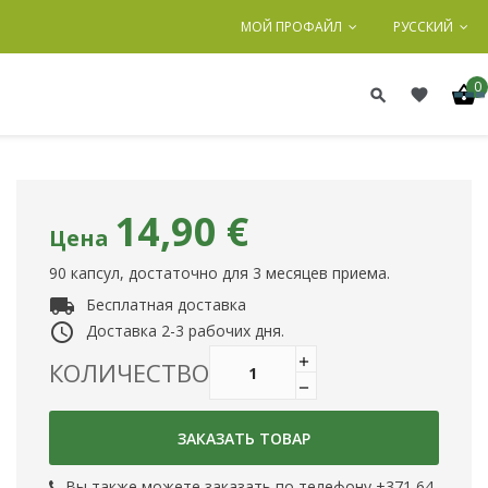
МОЙ ПРОФАЙЛ
РУССКИЙ
0
14,90 €
Цена
90 капсул, достаточно для 3 месяцев приема.
local_shipping
Бесплатная доставка
access_time
Доставка 2-3 рабочих дня.
КОЛИЧЕСТВО
ЗАКАЗАТЬ ТОВАР
Вы также можете заказать по телефону +371 64