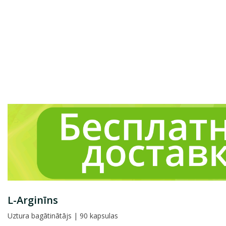
L-Arginīns
Uztura bagātinātājs | 90 kapsulas