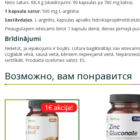
Neto saturs: 68,4 g (skaidrojums: 90 kapsulas pa 760 mg katra).
1 kapsula satur:
500 mg L-arginīna.
Sastāvdaļas.
L-arginīns, kapsulas apvalks hidroksipropilmetilceluloze
Pieaugušajiem ieteicams lietot 1 kapsulu dienā, dienas pirmajā pus
Brīdinājumi
Nelietot, ja iepakojums ir bojāts. Uztura bagātinātājs nav ieteicam
Uzglabāt vēsā, sausā vietā, bērniem nepieejamā vietā. Nepārsniedz
sertifikāti. Produkta izcelsmes valsts: ES.
Возможно, вам понравится