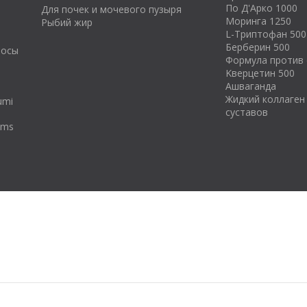
По Д'Арко 1000
Для почек и мочевого пузыря
Моринга 1250
Рыбий жир
L-Триптофан 500
Берберин 500
росы
Формула против 
Kверцетин 500
Ашваганда
Жидкий коллаген
umi
суставов
tums