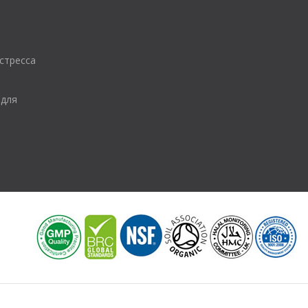
стресса
 для