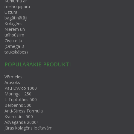
Kurkuma ar
melno piparu
Uztura
bagātinātāji
Kolagēns
Nierēm un
urīnpūslim
Zivju eļļa
(Omega-3
taukskābes)
POPULĀRĀKIE PRODUKTI
Vērmeles
Artišoks
Pau D’Arco 1000
Moringa 1250
L-Triptofāns 500
Berberīns 500
Anti-Stress Formula
Kvercetīns 500
Ašvaganda 2000+
Jūras kolagēns locītavām