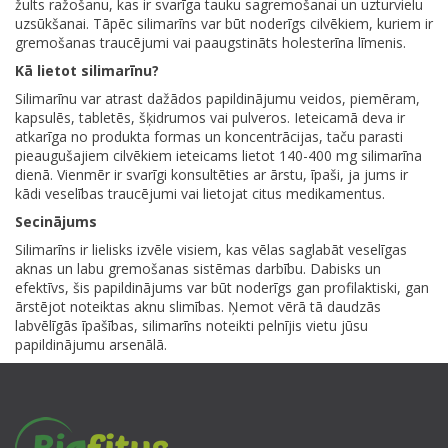
žults ražošanu, kas ir svarīga tauku sagremošanai un uzturvielu
uzsūkšanai. Tāpēc silimarīns var būt noderīgs cilvēkiem, kuriem ir
gremošanas traucējumi vai paaugstināts holesterīna līmenis.
Kā lietot silimarīnu?
Silimarīnu var atrast dažādos papildinājumu veidos, piemēram,
kapsulēs, tabletēs, šķidrumos vai pulveros. Ieteicamā deva ir
atkarīga no produkta formas un koncentrācijas, taču parasti
pieaugušajiem cilvēkiem ieteicams lietot 140-400 mg silimarīna
dienā. Vienmēr ir svarīgi konsultēties ar ārstu, īpaši, ja jums ir
kādi veselības traucējumi vai lietojat citus medikamentus.
Secinājums
Silimarīns ir lielisks izvēle visiem, kas vēlas saglabāt veselīgas
aknas un labu gremošanas sistēmas darbību. Dabisks un
efektīvs, šis papildinājums var būt noderīgs gan profilaktiski, gan
ārstējot noteiktas aknu slimības. Ņemot vērā tā daudzās
labvēlīgās īpašības, silimarīns noteikti pelnījis vietu jūsu
papildinājumu arsenālā.