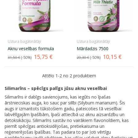
Uztura bagātinātāji
Uztura bagātinātāji
Aknu veselības formula
Mārdadzis 7500
Standarta
Cena
Standarta
Cena
15,75 €
10,15 €
31,50 €
-50%
20,30 €
-50%
cena
cena
Attēlo 1-2 no 2 produktiem
Silimarīns – spēcīgs palīgs jūsu aknu veselībai
Silimarīns ir dabīgs savienojums, kas iegūts no īpašas
ārstnieciskas auga, ko sauc par silībi (Silybum marianum). Šis
augs ir izmantots tūkstošiem gadu, pateicoties tā veselībai
labvēlīgajām īpašībām, īpaši attiecībā uz aknu aizsardzību un
detoksikāciju. Silimarīns sastāv no vairākiem flavonoīdiem, kas
piemīt spēcīgas antioksidējošas, pretiekaisuma un
reģenerējošas īpašības. Tas padara to par ļoti vērtīgu
papildinājumu izvēli cilvēkiem, kas vēlas uzlabot aknu funkciju un