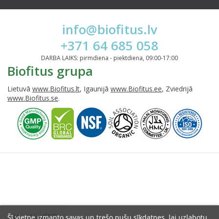
info@biofitus.lv
+371 64 685 058
DARBA LAIKS: pirmdiena - piektdiena, 09:00-17:00
Biofitus grupa
Lietuvā
www.Biofitus.lt
, Igaunijā
www.Biofitus.ee
, Zviedrijā
www.Biofitus.se
.

AIZVĒRT
Šī vietne izmanto savas un trešo pušu sīkdatnes, lai uzlabotu