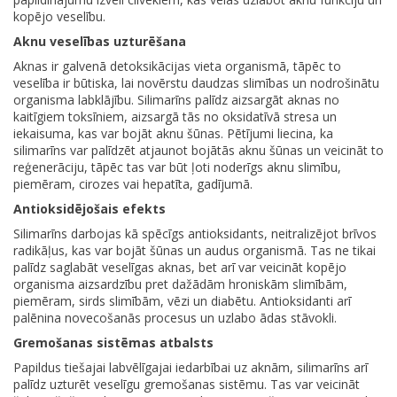
kopējo veselību.
Aknu veselības uzturēšana
Aknas ir galvenā detoksikācijas vieta organismā, tāpēc to
veselība ir būtiska, lai novērstu daudzas slimības un nodrošinātu
organisma labklājību. Silimarīns palīdz aizsargāt aknas no
kaitīgiem toksīniem, aizsargā tās no oksidatīvā stresa un
iekaisuma, kas var bojāt aknu šūnas. Pētījumi liecina, ka
silimarīns var palīdzēt atjaunot bojātās aknu šūnas un veicināt to
reģenerāciju, tāpēc tas var būt ļoti noderīgs aknu slimību,
piemēram, cirozes vai hepatīta, gadījumā.
Antioksidējošais efekts
Silimarīns darbojas kā spēcīgs antioksidants, neitralizējot brīvos
radikāļus, kas var bojāt šūnas un audus organismā. Tas ne tikai
palīdz saglabāt veselīgas aknas, bet arī var veicināt kopējo
organisma aizsardzību pret dažādām hroniskām slimībām,
piemēram, sirds slimībām, vēzi un diabētu. Antioksidanti arī
palēnina novecošanās procesus un uzlabo ādas stāvokli.
Gremošanas sistēmas atbalsts
Papildus tiešajai labvēlīgajai iedarbībai uz aknām, silimarīns arī
palīdz uzturēt veselīgu gremošanas sistēmu. Tas var veicināt