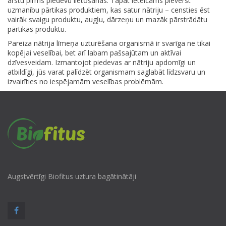
ārstu pirms piedevu lietošanas. Tāpat ieteicams pievērst
uzmanību pārtikas produktiem, kas satur nātriju – censties ēst
vairāk svaigu produktu, augļu, dārzeņu un mazāk pārstrādātu
pārtikas produktu.
Pareiza nātrija līmeņa uzturēšana organismā ir svarīga ne tikai
kopējai veselībai, bet arī labam pašsajūtam un aktīvai
dzīvesveidam. Izmantojot piedevas ar nātriju apdomīgi un
atbildīgi, jūs varat palīdzēt organismam saglabāt līdzsvaru un
izvairīties no iespējamām veselības problēmām.
Augstvērtīgi Biofitus uztura bagātinātāji