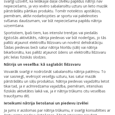
svarīgi uzsvērt, ka lielākajai daļai cilvēku papildus nātrijs nav
nepieciešams, ja viņi ievēro sabalansētu uzturu un lieto mazāk
pārstrādātu pārtikas produktu. Tomēr noteiktos apstākļos,
piemēram, aktīvi nodarbojoties ar sportu vai palielinoties
svīšanas daudzumam, var būt nepieciešama papildu nātrija
uzņemšana.
Sportistiem, īpaši tiem, kas intensīvi trenējas vai piedalās
ilgstošās aktivitātēs, nātrija piedevas var būt noderīgas, jo tās
palīdz atjaunot elektrolītu līdzsvaru un novērst dehidratāciju.
Šādas piedevas bieži satur nātrija hlorīdu (sāli) vai nātrija
bikarbonātu, kas palīdz atjaunot ūdens un elektrolītu līdzsvaru
pēc lielas fiziskās slodzes.
Nātrijs un veselība: kā saglabāt līdzsvaru
Visvairāk svarīgi ir nodrošināt sabalansētu nātrija patēriņu. To
var sasniegt, ievērojot veselīgu uzturu, kas satur mazāk
pārstrādātu un sāļu produktus. Nātrija piedevas vajadzētu lietot
tikai tad, ja ir acīmredzama vajadzība, piemēram, intensīvas
fiziskās aktivitātes laikā vai, ja ir nātrija trūkums citu veselības
traucējumu dēļ.
Ieteikumi nātrija lietošanai un piedevu izvēlei
Ja jums ir aizdomas par nātrija trūkumu, ir svarīgi konsultēties ar