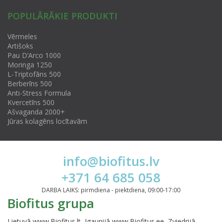
POPULĀRĀKIE PRODUKTI
Vērmeles
Artišoks
Pau D’Arco 1000
Moringa 1250
L-Triptofāns 500
Berberīns 500
Anti-Stress Formula
Kvercetīns 500
Ašvaganda 2000+
Jūras kolagēns locītavām
info@biofitus.lv
+371 64 685 058
DARBA LAIKS: pirmdiena - piektdiena, 09:00-17:00
Biofitus grupa
Lietuvā
www.Biofitus.lt
, Igaunijā
www.Biofitus.ee
, Zviedrijā