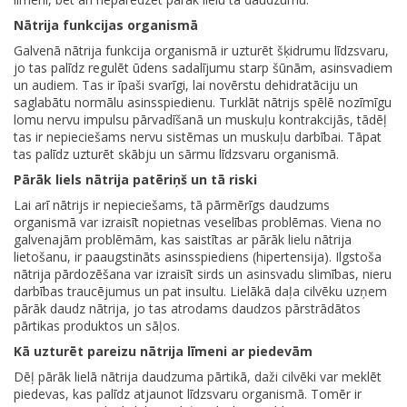
Nātrija funkcijas organismā
Galvenā nātrija funkcija organismā ir uzturēt šķidrumu līdzsvaru,
jo tas palīdz regulēt ūdens sadalījumu starp šūnām, asinsvadiem
un audiem. Tas ir īpaši svarīgi, lai novērstu dehidratāciju un
saglabātu normālu asinsspiedienu. Turklāt nātrijs spēlē nozīmīgu
lomu nervu impulsu pārvadīšanā un muskuļu kontrakcijās, tādēļ
tas ir nepieciešams nervu sistēmas un muskuļu darbībai. Tāpat
tas palīdz uzturēt skābju un sārmu līdzsvaru organismā.
Pārāk liels nātrija patēriņš un tā riski
Lai arī nātrijs ir nepieciešams, tā pārmērīgs daudzums
organismā var izraisīt nopietnas veselības problēmas. Viena no
galvenajām problēmām, kas saistītas ar pārāk lielu nātrija
lietošanu, ir paaugstināts asinsspiediens (hipertensija). Ilgstoša
nātrija pārdozēšana var izraisīt sirds un asinsvadu slimības, nieru
darbības traucējumus un pat insultu. Lielākā daļa cilvēku uzņem
pārāk daudz nātrija, jo tas atrodams daudzos pārstrādātos
pārtikas produktos un sāļos.
Kā uzturēt pareizu nātrija līmeni ar piedevām
Dēļ pārāk lielā nātrija daudzuma pārtikā, daži cilvēki var meklēt
piedevas, kas palīdz atjaunot līdzsvaru organismā. Tomēr ir