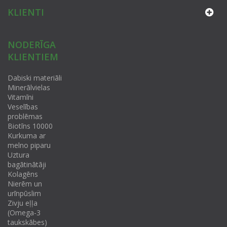
KLIENTI
NODERĪGA
KLIENTIEM
Dabiski materiāli
Minerālvielas
Vitamīni
Veselības
problēmas
Biotīns 10000
Kurkuma ar
melno piparu
Uztura
bagātinātāji
Kolagēns
Nierēm un
urīnpūslim
Zivju eļļa
(Omega-3
taukskābes)