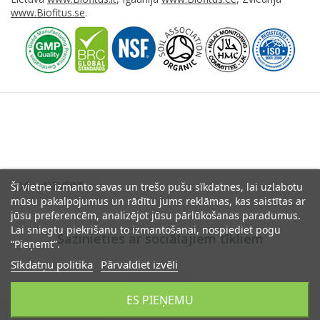
www.Biofitus.se
.

AIZVĒRT
Šī vietne izmanto savas un trešo pušu sīkdatnes, lai uzlabotu
mūsu pakalpojumus un rādītu jums reklāmas, kas saistītas ar
jūsu preferencēm, analizējot jūsu pārlūkošanas paradumus.
Lai sniegtu piekrišanu to izmantošanai, nospiediet pogu
Sazinieties ar sociālajiem tīkliem
“Pieņemt”.
Sīkdatņu politika
Pārvaldiet izvēli
Google
ES PIEŅEMU

AIZVĒRT