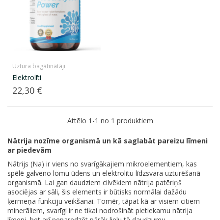
Uztura bagātinātāji
Elektrolīti
Cena
22,30 €
Attēlo 1-1 no 1 produktiem
Nātrija nozīme organismā un kā saglabāt pareizu līmeni
ar piedevām
Nātrijs (Na) ir viens no svarīgākajiem mikroelementiem, kas
spēlē galveno lomu ūdens un elektrolītu līdzsvara uzturēšanā
organismā. Lai gan daudziem cilvēkiem nātrija patēriņš
asociējas ar sāli, šis elements ir būtisks normālai dažādu
ķermeņa funkciju veikšanai. Tomēr, tāpat kā ar visiem citiem
minerāliem, svarīgi ir ne tikai nodrošināt pietiekamu nātrija
līmeni, bet arī neparedzēt pārāk lielu tā daudzumu.