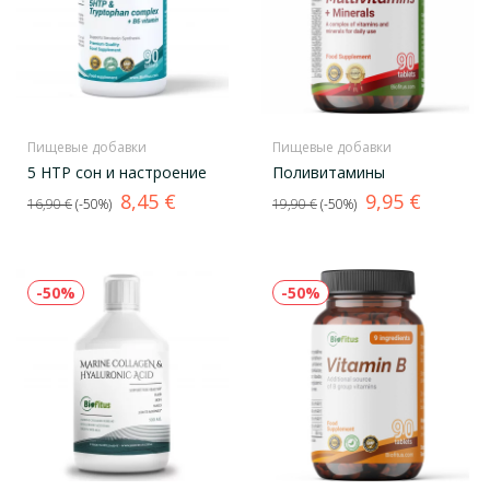
Пищевые добавки
Пищевые добавки
5 HTP сон и настроение
Поливитамины
Базовая
Цена
Базовая
Цена
8,45 €
9,95 €
16,90 €
-50%
19,90 €
-50%
цена
цена
-50%
-50%