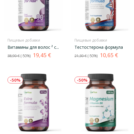
Пищевые добавки
Пищевые добавки
Витамины для волос ² с...
Тестостерона формула
Базовая
Цена
Базовая
Цена
19,45 €
10,65 €
38,90 €
-50%
21,30 €
-50%
цена
цена
-50%
-50%