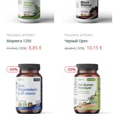
Пищевые добавки
Пищевые добавки
Моринга 1250
Черный Oрех
Базовая
Цена
Базовая
Цена
8,85 €
10,15 €
17,70 €
-50%
20,30 €
-50%
цена
цена
-50%
-50%