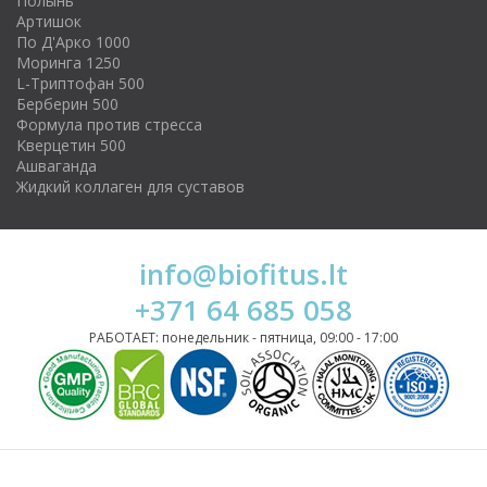
Полынь
Артишок
По Д'Арко 1000
Моринга 1250
L-Триптофан 500
Берберин 500
Формула против стресса
Kверцетин 500
Ашваганда
Жидкий коллаген для суставов
info@biofitus.lt
+371 64 685 058
РАБОТАЕТ: понедельник - пятница, 09:00 - 17:00