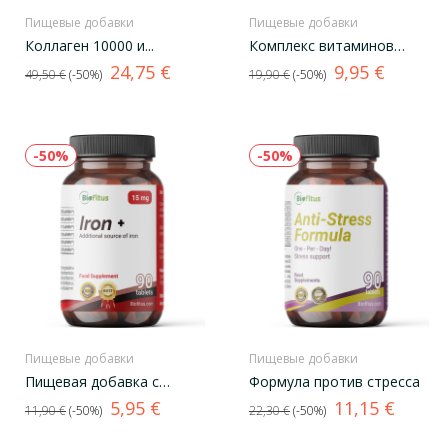
Пищевые добавки
Пищевые добавки
Коллаген 10000 и...
Комплекс витаминов
группы B
Базовая
Цена
Базовая
Цена
24,75 €
9,95 €
49,50 €
-50%
19,90 €
-50%
цена
цена
-50%
-50%
Пищевые добавки
Пищевые добавки
Пищeвая добавка с
Формула против стресса
железом
Базовая
Цена
Базовая
Цена
5,95 €
11,15 €
11,90 €
-50%
22,30 €
-50%
цена
цена