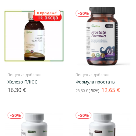
в продаже!
-50%
Пищевые добавки
Пищевые добавки
Железо ПЛЮС
Формула простаты
Цена
Базовая
Цена
16,30 €
12,65 €
25,30 €
-50%
цена
-50%
-50%