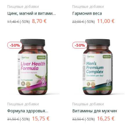
Пищевые добавки
Пищевые добавки
Цинк, магний и витамин
Гармония веса
В6
Базовая
Цена
Базовая
Цена
8,70 €
11,00 €
17,40 €
-50%
22,00 €
-50%
цена
цена
-50%
-50%
Пищевые добавки
Пищевые добавки
Формула здоровья
Витамины для мужчин
печени
Базовая
Цена
Базовая
Цена
15,75 €
16,25 €
31,50 €
-50%
32,50 €
-50%
цена
цена