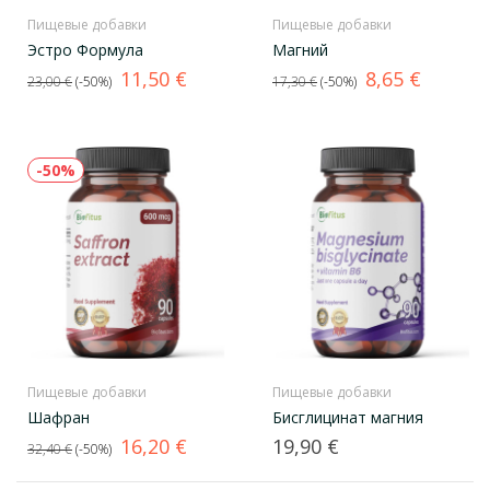
Пищевые добавки
Пищевые добавки
Эстро Формула
Магний
Базовая
Цена
Базовая
Цена
11,50 €
8,65 €
23,00 €
-50%
17,30 €
-50%
цена
цена
-50%
Пищевые добавки
Пищевые добавки
Шафран
Бисглицинат магния
Базовая
Цена
Цена
16,20 €
19,90 €
32,40 €
-50%
цена