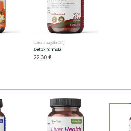
Uztura bagātinātāji
Detox formula
Cena
22,30 €