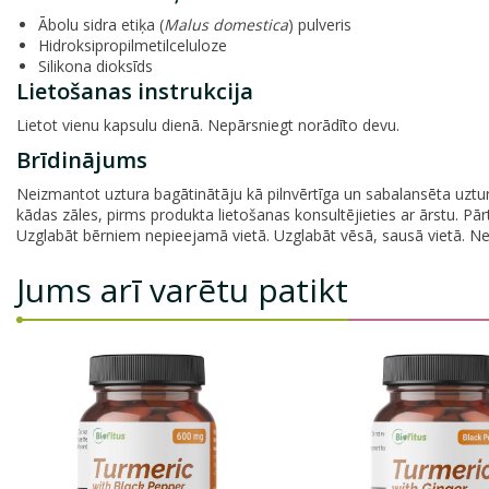
Ābolu sidra etiķa (
Malus domestica
) pulveris
Hidroksipropilmetilceluloze
Silikona dioksīds
Lietošanas instrukcija
Lietot vienu kapsulu dienā. Nepārsniegt norādīto devu.
Brīdinājums
Neizmantot uztura bagātinātāju kā pilnvērtīga un sabalansēta uztura
kādas zāles, pirms produkta lietošanas konsultējieties ar ārstu. Pā
Uzglabāt bērniem nepieejamā vietā. Uzglabāt vēsā, sausā vietā. Neli
Jums arī varētu patikt