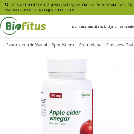
MĒS ATBILDĒSIM UZ JŪSU JAUTĀJUMIEM UN PIEŅEMSIM PASŪTĪJ

058 VAI E-PASTU
INFO@BIOFITUS.LV
.
UZTURA BAGĀTINĀTĀJI
VITAMĪN
Svara samazināšanai
Sportistiem
Gremošana
Sirds veselībai