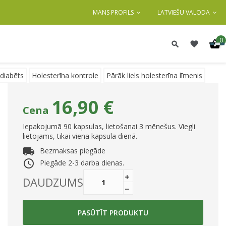
MANS PROFILS
LATVIEŠU VALODA
0
diabēts
Holesterīna kontrole
Pārāk liels holesterīna līmenis
16,90 €
Cena
Iepakojumā 90 kapsulas, lietošanai 3 mēnešus. Viegli
lietojams, tikai viena kapsula dienā.
local_shipping
Bezmaksas piegāde
access_time
Piegāde 2-3 darba dienas.
DAUDZUMS
PASŪTĪT PRODUKTU