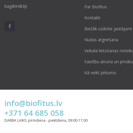
bagātinātāji
Par Biofitus
Kontakti
Biežāk uzdotie jautājumi
Nudas atgriešana
Veikala lietošanas noteik
Saistību atruna un privā
Kā veikt pirkumu
info@biofitus.lv
+371 64 685 058
DARBA LAIKS: pirmdiena - piektdiena, 09:00-17:00