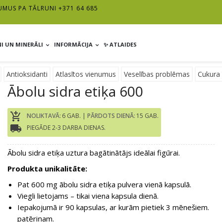
UMUS PA TĀLRUNI +371 64 685
I UN MINERĀLI
INFORMĀCIJA
✨ ATLAIDES
Antioksidanti
Atlasītos vienumus
Veselības problēmas
Cukura 
Ābolu sidra etiķa 600
add_shopping_cart
NOLIKTAVĀ:
6 GAB. |
PĀRDOTS DIENĀ:
15 GAB.
local_shipping
PIEGĀDE 2-3 DARBA DIENAS.
Ābolu sidra etiķa uztura bagātinātājs ideālai figūrai.
Produkta unikalitāte:
Pat 600 mg ābolu sidra etiķa pulvera vienā kapsulā.
Viegli lietojams – tikai viena kapsula dienā.
Iepakojumā ir 90 kapsulas, ar kurām pietiek 3 mēnešiem.
patēriņam.