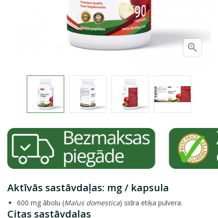

Aktīvās sastāvdaļas: mg / kapsula
600 mg ābolu (
Malus domestica
) sidra etiķa pulvera.
Citas sastāvdaļas