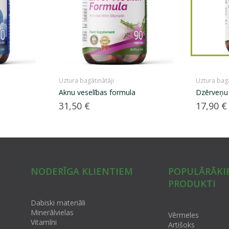
Uztura bagātinātāji
Uztura bagā
Aknu veselības formula
Dzērveņu 
Cena
Cena
31,50 €
17,90 €
NODERĪGA KLIENTIEM
POPULĀRĀKI
PRODUKTI
Dabiski materiāli
Minerālvielas
Vērmeles
Vitamīni
Artišoks