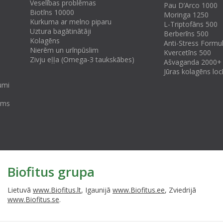
Veselības problēmas
Pau D’Arco 1000
Biotīns 10000
Moringa 1250
Kurkuma ar melno piparu
L-Triptofāns 500
Uztura bagātinātāji
Berberīns 500
Kolagēns
Anti-Stress Formu
Nierēm un urīnpūslim
Kvercetīns 500
Zivju eļļa (Omega-3 taukskābes)
Ašvaganda 2000+
Jūras kolagēns lo
umi
tums
Biofitus grupa
Lietuvā
www.Biofitus.lt
, Igaunijā
www.Biofitus.ee
, Zviedrijā
www.Biofitus.se
.