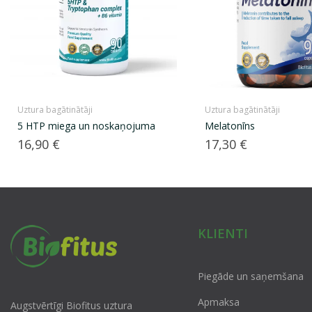
Uztura bagātinātāji
Uztura bagātinātāji
5 HTP miega un noskaņojuma
Melatonīns
Cena
Cena
16,90 €
17,30 €
KLIENTI
Piegāde un saņemšana
Apmaksa
Augstvērtīgi Biofitus uztura