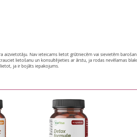
 aizvietotāju. Nav ieteicams lietot grūtniecēm vai sievietēm barošanas
rtrauciet lietošanu un konsultējieties ar ārstu, ja rodas nevēlamas b
etot, ja ir bojāts iepakojums.