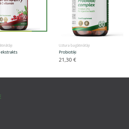
tinātāji
Uztura bagātinātāji
ekstrakts
Probiotiķi
Cena
21,30 €
E