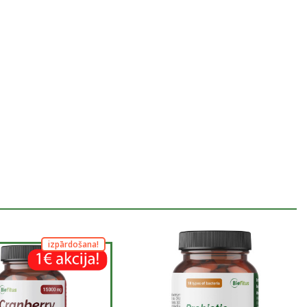
izpārdošana!