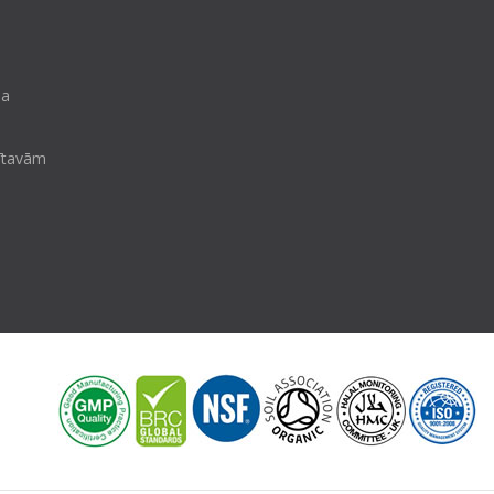
la
cītavām