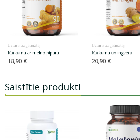
Uztura bagātinātāji
Uztura bagātinātāji
Kurkuma ar melno piparu
Kurkuma un ingvera
Cena
Cena
18,90 €
20,90 €
Saistītie produkti