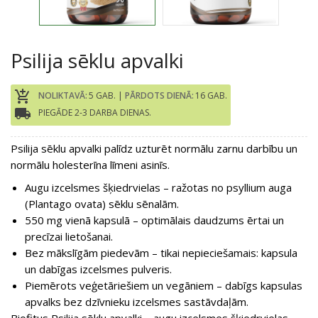
Psilija sēklu apvalki
add_shopping_cart
NOLIKTAVĀ:
5 GAB. |
PĀRDOTS DIENĀ:
16 GAB.
local_shipping
PIEGĀDE 2-3 DARBA DIENAS.
Psilija sēklu apvalki palīdz uzturēt normālu zarnu darbību un
normālu holesterīna līmeni asinīs.
Augu izcelsmes šķiedrvielas – ražotas no psyllium auga
(Plantago ovata) sēklu sēnalām.
550 mg vienā kapsulā – optimālais daudzums ērtai un
precīzai lietošanai.
Bez mākslīgām piedevām – tikai nepieciešamais: kapsula
un dabīgas izcelsmes pulveris.
Piemērots veģetāriešiem un vegāniem – dabīgs kapsulas
apvalks bez dzīvnieku izcelsmes sastāvdaļām.