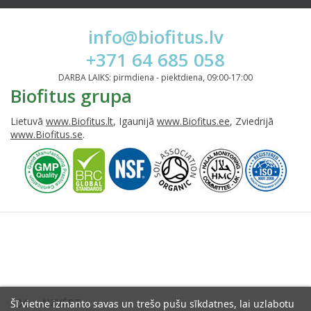
info@biofitus.lv
+371 64 685 058
DARBA LAIKS: pirmdiena - piektdiena, 09:00-17:00
Biofitus grupa
Lietuvā
www.Biofitus.lt
, Igaunijā
www.Biofitus.ee
, Zviedrijā
www.Biofitus.se
.

AIZVĒRT
Šī vietne izmanto savas un trešo pušu sīkdatnes, lai uzlabotu