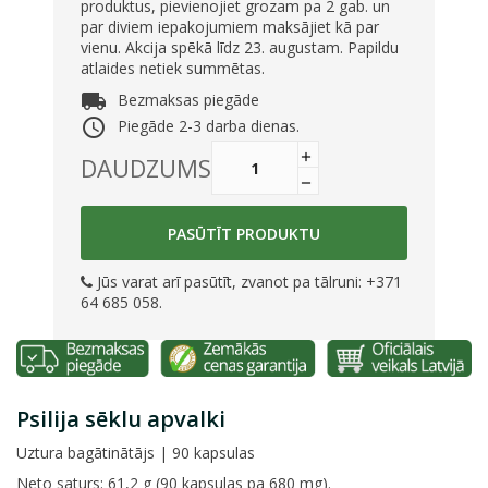
produktus, pievienojiet grozam pa 2 gab. un
par diviem iepakojumiem maksājiet kā par
vienu. Akcija spēkā līdz 23. augustam. Papildu
atlaides netiek summētas.
local_shipping
Bezmaksas piegāde
access_time
Piegāde 2-3 darba dienas.
DAUDZUMS
PASŪTĪT PRODUKTU
Jūs varat arī pasūtīt, zvanot pa tālruni: +371
64 685 058.
Psilija sēklu apvalki
Uztura bagātinātājs | 90 kapsulas
Neto saturs: 61,2 g (90 kapsulas pa 680 mg).