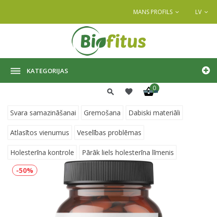
MANS PROFILS
LV
KATEGORIJAS
0
Svara samazināšanai
Gremošana
Dabiski materiāli
Atlasītos vienumus
Veselības problēmas
Holesterīna kontrole
Pārāk liels holesterīna līmenis
-50%