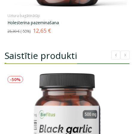
Uztura bagātinātāji
Holesterina pazeminašana
Standarta
Cena
12,65 €
25,30 €
-50%
cena
Saistītie produkti
-50%