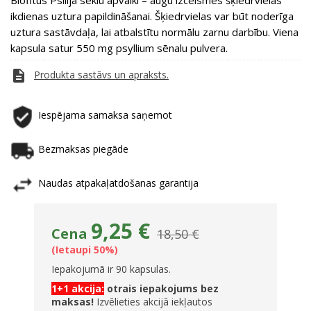
Biofitus Psilija sēklu apvalki – augu izcelsmes šķiedrvielas
ikdienas uztura papildināšanai. Šķiedrvielas var būt noderīga
uztura sastāvdaļa, lai atbalstītu normālu zarnu darbību. Viena
kapsula satur 550 mg psyllium sēnalu pulvera.
description
Produkta sastāvs un apraksts.
Iespējama samaksa saņemot
Bezmaksas piegāde
Naudas atpakaļatdošanas garantija
9,25 €
Cena
18,50 €
Ietaupi 50%
Iepakojumā ir 90 kapsulas.
1+1 akcija:
otrais iepakojums bez
maksas!
Izvēlieties akcijā iekļautos