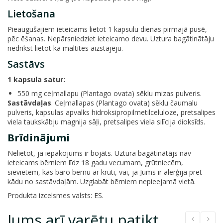
Lietošana
Pieaugušajiem ieteicams lietot 1 kapsulu dienas pirmajā pusē,
pēc ēšanas. Nepārsniedziet ieteicamo devu. Uztura bagātinātāju
nedrīkst lietot kā maltītes aizstājēju.
Sastāvs
1 kapsula satur:
550 mg ceļmallapu (Plantago ovata) sēklu mizas pulveris.
Sastāvdaļas
. Ceļmallapas (Plantago ovata) sēklu čaumalu
pulveris, kapsulas apvalks hidroksipropilmetilceluloze, pretsalipes
viela taukskābju magnija sāļi, pretsalipes viela silīcija dioksīds.
Brīdinājumi
Nelietot, ja iepakojums ir bojāts. Uztura bagātinātājs nav
ieteicams bērniem līdz 18 gadu vecumam, grūtniecēm,
sievietēm, kas baro bērnu ar krūti, vai, ja Jums ir alerģija pret
kādu no sastāvdaļām. Uzglabāt bērniem nepieejamā vietā.
Produkta izcelsmes valsts: ES.
Jums arī varētu patikt