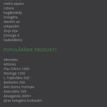
melno piparu
Uztura
bagātinātāji
Kolagēns
Nierēm un
urīnpūslim
Zivju eļļa
(Omega-3
taukskābes)
POPULĀRĀKIE PRODUKTI
Vērmeles
Artišoks
Pau D’Arco 1000
Moringa 1250
L-Triptofāns 500
Berberīns 500
Anti-Stress Formula
Kvercetīns 500
Ašvaganda 2000+
Jūras kolagēns locītavām