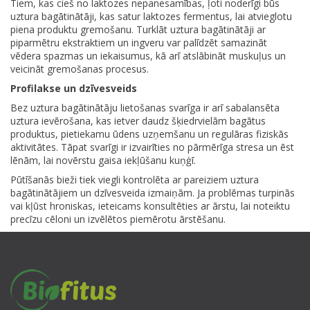
Tiem, kas cieš no laktozes nepanesamības, ļoti noderīgi būs
uztura bagātinātāji, kas satur laktozes fermentus, lai atvieglotu
piena produktu gremošanu. Turklāt uztura bagātinātāji ar
piparmētru ekstraktiem un ingveru var palīdzēt samazināt
vēdera spazmas un iekaisumus, kā arī atslābināt muskuļus un
veicināt gremošanas procesus.
Profilakse un dzīvesveids
Bez uztura bagātinātāju lietošanas svarīga ir arī sabalansēta
uztura ievērošana, kas ietver daudz šķiedrvielām bagātus
produktus, pietiekamu ūdens uzņemšanu un regulāras fiziskās
aktivitātes. Tāpat svarīgi ir izvairīties no pārmērīga stresa un ēst
lēnām, lai novērstu gaisa iekļūšanu kuņģī.
Pūtīšanās bieži tiek viegli kontrolēta ar pareiziem uztura
bagātinātājiem un dzīvesveida izmaiņām. Ja problēmas turpinās
vai kļūst hroniskas, ieteicams konsultēties ar ārstu, lai noteiktu
precīzu cēloni un izvēlētos piemērotu ārstēšanu.