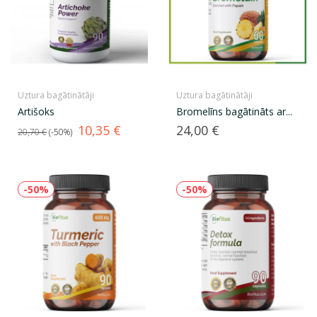
Uztura bagātinātāji
Uztura bagātinātāji
Artišoks
Bromelīns bagātināts ar...
Standarta
Cena
Cena
10,35 €
24,00 €
20,70 €
-50%
cena
-50%
-50%