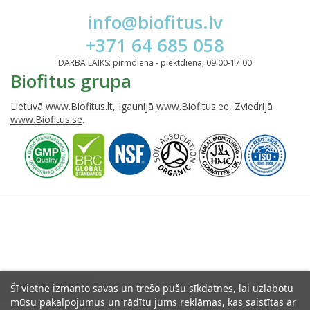
info@biofitus.lv
+371 64 685 058
DARBA LAIKS: pirmdiena - piektdiena, 09:00-17:00
Biofitus grupa
Lietuvā
www.Biofitus.lt
, Igaunijā
www.Biofitus.ee
, Zviedrijā
www.Biofitus.se
.

AIZVĒRT
Šī vietne izmanto savas un trešo pušu sīkdatnes, lai uzlabotu
mūsu pakalpojumus un rādītu jums reklāmas, kas saistītas ar