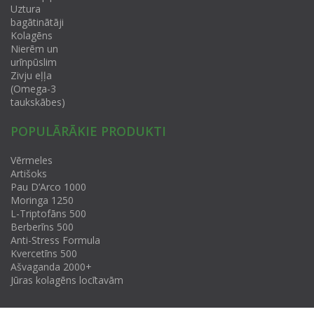
Uztura
bagātinātāji
Kolagēns
Nierēm un
urīnpūslim
Zivju eļļa
(Omega-3
taukskābes)
POPULĀRĀKIE PRODUKTI
Vērmeles
Artišoks
Pau D’Arco 1000
Moringa 1250
L-Triptofāns 500
Berberīns 500
Anti-Stress Formula
Kvercetīns 500
Ašvaganda 2000+
Jūras kolagēns locītavām