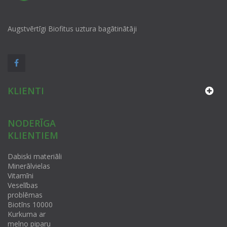
Augstvērtīgi Biofitus uztura bagātinātāji
KLIENTI
NODERĪGA
KLIENTIEM
Dabiski materiāli
Minerālvielas
Vitamīni
Veselības
problēmas
Biotīns 10000
Kurkuma ar
melno piparu