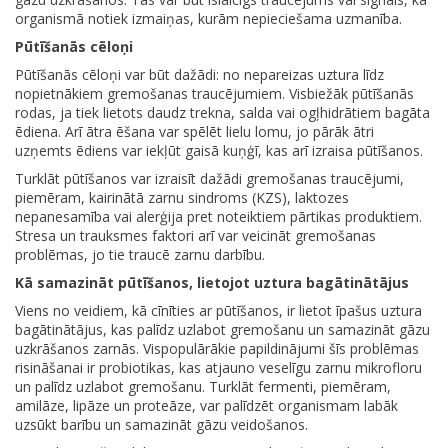
organismā notiek izmaiņas, kurām nepieciešama uzmanība.
Pūtīšanās cēloņi
Pūtīšanās cēloņi var būt dažādi: no nepareizas uztura līdz
nopietnākiem gremošanas traucējumiem. Visbiežāk pūtīšanās
rodas, ja tiek lietots daudz trekna, salda vai ogļhidrātiem bagāta
ēdiena. Arī ātra ēšana var spēlēt lielu lomu, jo pārāk ātri
uzņemts ēdiens var iekļūt gaisā kuņģī, kas arī izraisa pūtīšanos.
Turklāt pūtīšanos var izraisīt dažādi gremošanas traucējumi,
piemēram, kairinātā zarnu sindroms (KZS), laktozes
nepanesamība vai alerģija pret noteiktiem pārtikas produktiem.
Stresa un trauksmes faktori arī var veicināt gremošanas
problēmas, jo tie traucē zarnu darbību.
Kā samazināt pūtīšanos, lietojot uztura bagātinātājus
Viens no veidiem, kā cīnīties ar pūtīšanos, ir lietot īpašus uztura
bagātinātājus, kas palīdz uzlabot gremošanu un samazināt gāzu
uzkrāšanos zarnās. Vispopulārākie papildinājumi šīs problēmas
risināšanai ir probiotikas, kas atjauno veselīgu zarnu mikrofloru
un palīdz uzlabot gremošanu. Turklāt fermenti, piemēram,
amilāze, lipāze un proteāze, var palīdzēt organismam labāk
uzsūkt barību un samazināt gāzu veidošanos.