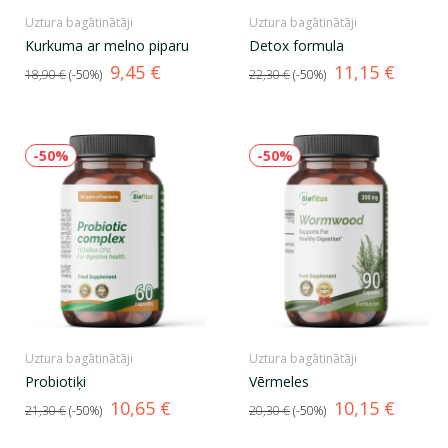
Uztura bagātinātāji
Uztura bagātinātāji
Kurkuma ar melno piparu
Detox formula
Standarta
Cena
Standarta
Cena
9,45 €
11,15 €
18,90 €
-50%
22,30 €
-50%
cena
cena
-50%
-50%
Uztura bagātinātāji
Uztura bagātinātāji
Probiotiķi
Vērmeles
Standarta
Cena
Standarta
Cena
10,65 €
10,15 €
21,30 €
-50%
20,30 €
-50%
cena
cena