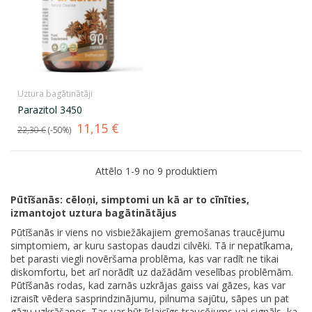
Uztura bagātinātāji
Parazitol 3450
Standarta
Cena
11,15 €
22,30 €
-50%
cena
Attēlo 1-9 no 9 produktiem
Pūtīšanās: cēloņi, simptomi un kā ar to cīnīties,
izmantojot uztura bagātinātājus
Pūtīšanās ir viens no visbiežākajiem gremošanas traucējumu
simptomiem, ar kuru sastopas daudzi cilvēki. Tā ir nepatīkama,
bet parasti viegli novēršama problēma, kas var radīt ne tikai
diskomfortu, bet arī norādīt uz dažādām veselības problēmām.
Pūtīšanās rodas, kad zarnās uzkrājas gaiss vai gāzes, kas var
izraisīt vēdera sasprindzinājumu, pilnuma sajūtu, sāpes un pat
gāzu uzkrāšanos. Tas var būt īslaicīgs traucējums vai signāls, ka