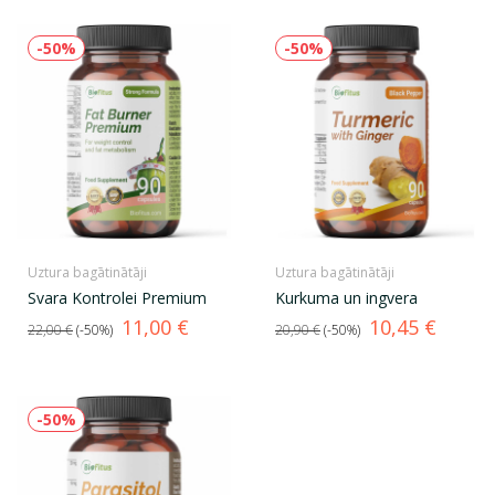
-50%
-50%
Uztura bagātinātāji
Uztura bagātinātāji
Svara Kontrolei Premium
Kurkuma un ingvera
Standarta
Cena
Standarta
Cena
11,00 €
10,45 €
22,00 €
-50%
20,90 €
-50%
cena
cena
-50%