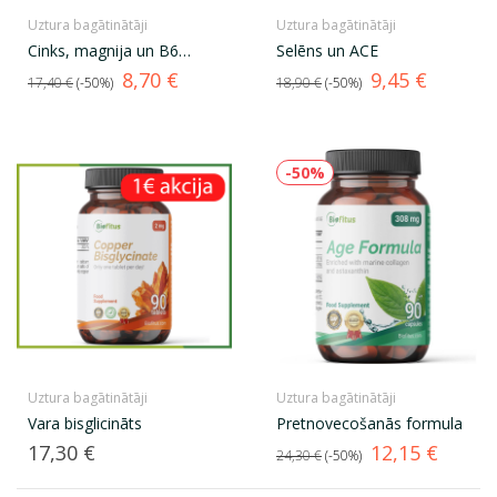
Uztura bagātinātāji
Uztura bagātinātāji
Cinks, magnija un B6
Selēns un ACE
vitamīns
Standarta
Cena
Standarta
Cena
8,70 €
9,45 €
17,40 €
-50%
18,90 €
-50%
cena
cena
-50%
Uztura bagātinātāji
Uztura bagātinātāji
Vara bisglicināts
Pretnovecošanās formula
Cena
Standarta
Cena
17,30 €
12,15 €
24,30 €
-50%
cena