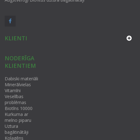
KLIENTI
NODERĪGA
KLIENTIEM
Dabiski materiāli
Minerālvielas
Vitamīni
Veselības
problēmas
Biotīns 10000
Kurkuma ar
melno piparu
Uztura
bagātinātāji
Kolagēns