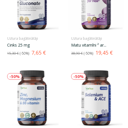
Uztura bagātinātāji
Uztura bagātinātāji
Cinks 25 mg
Matu vitamīni ² ar...
Standarta
Cena
Standarta
Cena
7,65 €
19,45 €
15,30 €
-50%
38,90 €
-50%
cena
cena
-50%
-50%