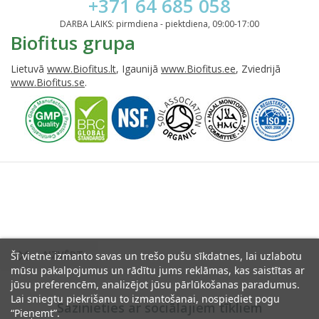
+371 64 685 058
DARBA LAIKS: pirmdiena - piektdiena, 09:00-17:00
Biofitus grupa
Lietuvā
www.Biofitus.lt
, Igaunijā
www.Biofitus.ee
, Zviedrijā
www.Biofitus.se
.

AIZVĒRT
Šī vietne izmanto savas un trešo pušu sīkdatnes, lai uzlabotu
mūsu pakalpojumus un rādītu jums reklāmas, kas saistītas ar
jūsu preferencēm, analizējot jūsu pārlūkošanas paradumus.
Lai sniegtu piekrišanu to izmantošanai, nospiediet pogu
Sazinieties ar sociālajiem tīkliem
“Pieņemt”.