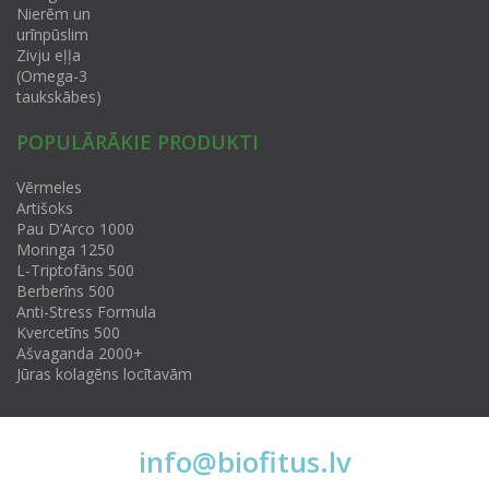
Nierēm un
urīnpūslim
Zivju eļļa
(Omega-3
taukskābes)
POPULĀRĀKIE PRODUKTI
Vērmeles
Artišoks
Pau D’Arco 1000
Moringa 1250
L-Triptofāns 500
Berberīns 500
Anti-Stress Formula
Kvercetīns 500
Ašvaganda 2000+
Jūras kolagēns locītavām
info@biofitus.lv