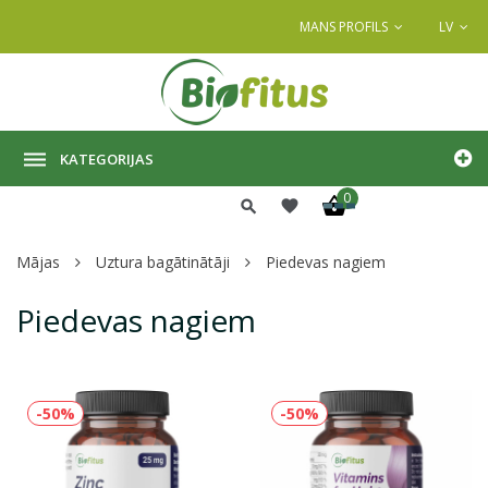
MANS PROFILS
LV
KATEGORIJAS
0
Mājas
Uztura bagātinātāji
Piedevas nagiem
Piedevas nagiem
-50%
-50%