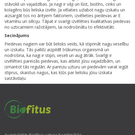
stāvokli un vajadzības. Ja nagi ir vāji un lūst, biotīns, cinks un
kolagēns būs lieliska izvēle. Ja vēlaties uzlabot nagu izskatu un
aizsargāt tos no ārējiem faktoriem, izvēlieties piedevas ar E
vitamīnu un silīciju. Tāpat ir svarīgi izvēlēties kvalitatīvas piedevas
no uzticamiem ražotājiem, lai nodrošinātu to efektivitāti.
Secinājums
Piedevas nagiem var būt lielisks veids, kā stiprināt nagu veselību
un izskatu. Tās palīdz aizpildīt trūkumus organismā un
nodrošina, ka nagi ir stipri, veseli un aug ātrāk. Svarīgi ir
izvēlēties pareizās piedevas, kas atbilst jūsu vajadzībām, un
izmantot tās regulāri. Ar pareizu uzturu un piedevām varat iegūt
stiprus, skaistus nagus, kas kļūs par lielisku jūsu izskata
sastāvdaļu.
Augstvērtīgi Biofitus uztura bagātinātāji