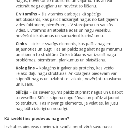
nagus, novēršot to trauslumu un vājumu. Tas arī var
veicināt nagu augšanu un novērst to lūšanu.
E vitamīns
– šis vitamīns darbojas kā spēcīgs
antioksidants, kas palīdz aizsargāt nagus no kaitīgajiem
vides faktoriem, piemēram, UV starojuma un sausās
vides. E vitamīns arī atbalsta ādas un nagu veselību,
novēršot iekaisumus un samazinot kairinājumu.
Cinks
– cinks ir svarīgs elements, kas palīdz nagiem
atjaunoties un augt. Tas arī palīdz saglabāt nagu mitrumu
un stiprina to struktūru. Cinka trūkums var izraisīt nagu
problēmas, piemēram, plankumus un plaisāšanu.
Kolagēns
– kolagēns ir galvenais proteīns, kas veido
lielāko daļu nagu struktūras. Ar kolagēna piedevām var
stiprināt nagus un uzlabot to izskatu, novēršot trauslumu
un lūšanu.
Silīcijs
– šis savienojums palīdz stiprināt nagus un uzlabot
to veselību. Silīcijs stiprina nagu šūnas un palīdz atjaunot
to struktūru. Tas ir svarīgs elements, ja vēlaties, lai jūsu
nagi būtu izturīgi un noturīgi.
Kā izvēlēties piedevas nagiem?
Izvēloties piedevas nagiem, ir svarīgi ņemt vērā savu nagu