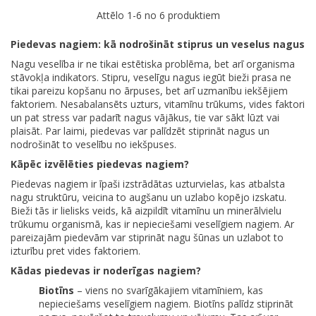
Attēlo 1-6 no 6 produktiem
Piedevas nagiem: kā nodrošināt stiprus un veselus nagus
Nagu veselība ir ne tikai estētiska problēma, bet arī organisma
stāvokļa indikators. Stipru, veselīgu nagus iegūt bieži prasa ne
tikai pareizu kopšanu no ārpuses, bet arī uzmanību iekšējiem
faktoriem. Nesabalansēts uzturs, vitamīnu trūkums, vides faktori
un pat stress var padarīt nagus vājākus, tie var sākt lūzt vai
plaisāt. Par laimi, piedevas var palīdzēt stiprināt nagus un
nodrošināt to veselību no iekšpuses.
Kāpēc izvēlēties piedevas nagiem?
Piedevas nagiem ir īpaši izstrādātas uzturvielas, kas atbalsta
nagu struktūru, veicina to augšanu un uzlabo kopējo izskatu.
Bieži tās ir lielisks veids, kā aizpildīt vitamīnu un minerālvielu
trūkumu organismā, kas ir nepieciešami veselīgiem nagiem. Ar
pareizajām piedevām var stiprināt nagu šūnas un uzlabot to
izturību pret vides faktoriem.
Kādas piedevas ir noderīgas nagiem?
Biotīns
– viens no svarīgākajiem vitamīniem, kas
nepieciešams veselīgiem nagiem. Biotīns palīdz stiprināt