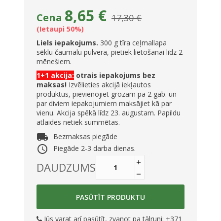
8,65 €
Cena
17,30 €
Ietaupi 50%
Liels iepakojums.
300 g tīra ceļmallapa
sēklu čaumalu pulvera, pietiek lietošanai līdz 2
mēnešiem.
1+1 akcija:
otrais iepakojums bez
maksas!
Izvēlieties akcijā iekļautos
produktus, pievienojiet grozam pa 2 gab. un
par diviem iepakojumiem maksājiet kā par
vienu. Akcija spēkā līdz 23. augustam. Papildu
atlaides netiek summētas.
local_shipping
Bezmaksas piegāde
access_time
Piegāde 2-3 darba dienas.
DAUDZUMS
PASŪTĪT PRODUKTU
Jūs varat arī pasūtīt, zvanot pa tālruni: +371