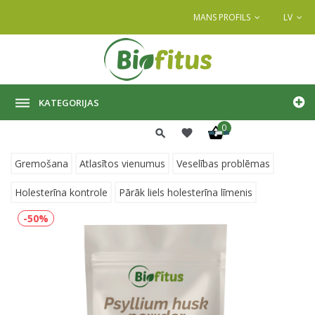
MANS PROFILS
LV
KATEGORIJAS
0
Gremošana
Atlasītos vienumus
Veselības problēmas
Holesterīna kontrole
Pārāk liels holesterīna līmenis
-50%