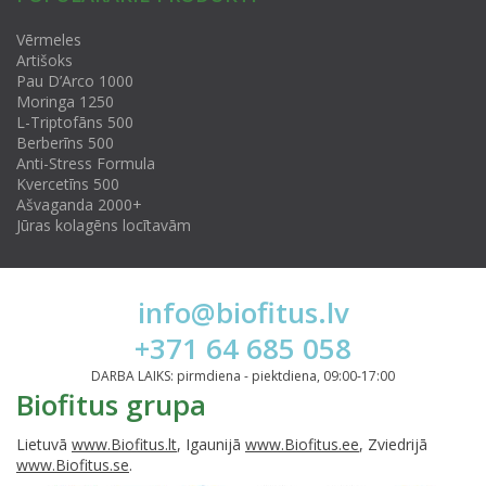
Vērmeles
Artišoks
Pau D’Arco 1000
Moringa 1250
L-Triptofāns 500
Berberīns 500
Anti-Stress Formula
Kvercetīns 500
Ašvaganda 2000+
Jūras kolagēns locītavām
info@biofitus.lv
+371 64 685 058
DARBA LAIKS: pirmdiena - piektdiena, 09:00-17:00
Biofitus grupa
Lietuvā
www.Biofitus.lt
, Igaunijā
www.Biofitus.ee
, Zviedrijā
www.Biofitus.se
.