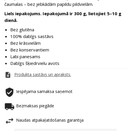
čaumalas – bez jebkādām papildu pildvielām.
Liels iepakojums. Iepakojumā ir 300 g, lietojiet 5–10 g
dienā.
Bez glutēna
100% dabīgs sastāvs
Bez krāsvielām
Bez konservantiem
Labi panesams
Dabīgs šķiedrvielu avots
description
Produkta sastāvs un apraksts.
Iespējama samaksa saņemot
Bezmaksas piegāde
Naudas atpakaļatdošanas garantija