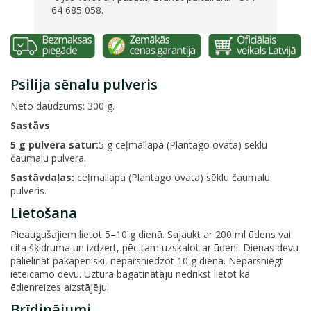
64 685 058.
Psilija sēnalu pulveris
Neto daudzums: 300 g.
Sastāvs
5 g pulvera satur:
5 g ceļmallapa (Plantago ovata) sēklu
čaumalu pulvera.
Sastāvdaļas:
ceļmallapa (Plantago ovata) sēklu čaumalu
pulveris.
Lietošana
Pieaugušajiem lietot 5–10 g dienā. Sajaukt ar 200 ml ūdens vai
cita šķidruma un izdzert, pēc tam uzskalot ar ūdeni. Dienas devu
palielināt pakāpeniski, nepārsniedzot 10 g dienā. Nepārsniegt
ieteicamo devu. Uztura bagātinātāju nedrīkst lietot kā
ēdienreizes aizstājēju.
Brīdinājumi