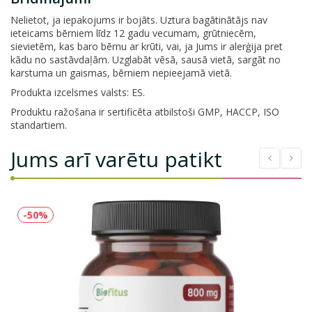
Nelietot, ja iepakojums ir bojāts. Uztura bagātinātājs nav
ieteicams bērniem līdz 12 gadu vecumam, grūtniecēm,
sievietēm, kas baro bērnu ar krūti, vai, ja Jums ir alerģija pret
kādu no sastāvdaļām. Uzglabāt vēsā, sausā vietā, sargāt no
karstuma un gaismas, bērniem nepieejamā vietā.
Produkta izcelsmes valsts: ES.
Produktu ražošana ir sertificēta atbilstoši GMP, HACCP, ISO
standartiem.
Jums arī varētu patikt
-50%