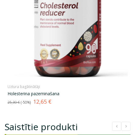
Uztura bagātinātāji
Holesterina pazeminašana
Standarta
Cena
12,65 €
25,30 €
-50%
cena
Saistītie produkti