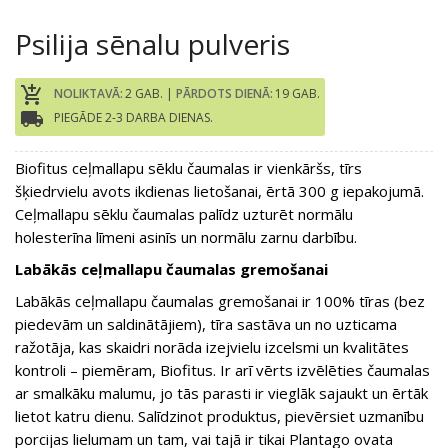
Psilija sēnalu pulveris
add_shopping_cart
NOLIKTAVĀ:
2 GAB. |
PĀRDOTS DIENĀ:
19 GAB.
local_shipping
PIEGĀDE 2-3 DARBA DIENAS.
Biofitus ceļmallapu sēklu čaumalas ir vienkāršs, tīrs
šķiedrvielu avots ikdienas lietošanai, ērtā 300 g iepakojumā.
Ceļmallapu sēklu čaumalas palīdz uzturēt normālu
holesterīna līmeni asinīs un normālu zarnu darbību.
Labākās ceļmallapu čaumalas gremošanai
Labākās ceļmallapu čaumalas gremošanai ir 100% tīras (bez
piedevām un saldinātājiem), tīra sastāva un no uzticama
ražotāja, kas skaidri norāda izejvielu izcelsmi un kvalitātes
kontroli – piemēram, Biofitus. Ir arī vērts izvēlēties čaumalas
ar smalkāku malumu, jo tās parasti ir vieglāk sajaukt un ērtāk
lietot katru dienu. Salīdzinot produktus, pievērsiet uzmanību
porcijas lielumam un tam, vai tajā ir tikai Plantago ovata