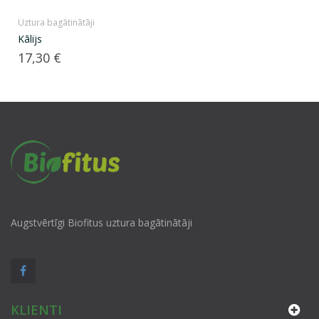
Uztura bagātinātāji
Kālijs
Cena
17,30 €
Augstvērtīgi Biofitus uztura bagātinātāji
KLIENTI