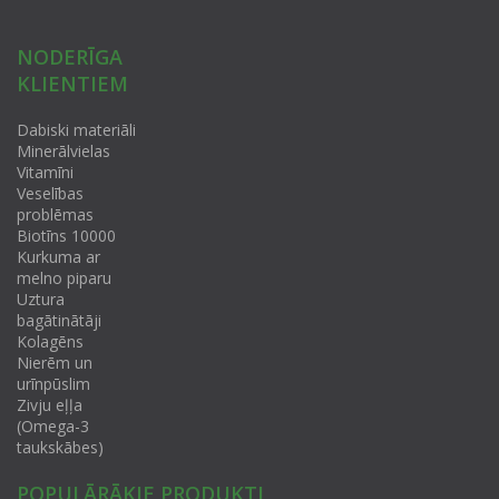
NODERĪGA
KLIENTIEM
Dabiski materiāli
Minerālvielas
Vitamīni
Veselības
problēmas
Biotīns 10000
Kurkuma ar
melno piparu
Uztura
bagātinātāji
Kolagēns
Nierēm un
urīnpūslim
Zivju eļļa
(Omega-3
taukskābes)
POPULĀRĀKIE PRODUKTI