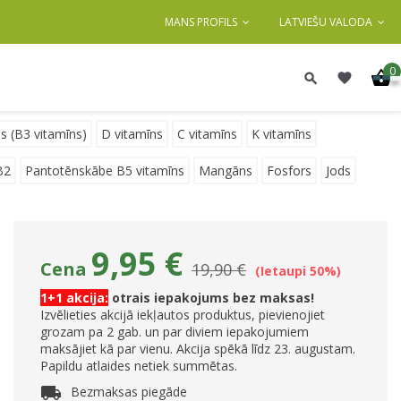
MANS PROFILS
LATVIEŠU VALODA
0
s (B3 vitamīns)
D vitamīns
C vitamīns
K vitamīns
B2
Pantotēnskābe B5 vitamīns
Mangāns
Fosfors
Jods
9,95 €
Cena
19,90 €
Ietaupi 50%
1+1 akcija:
otrais iepakojums bez maksas!
Izvēlieties akcijā iekļautos produktus, pievienojiet
grozam pa 2 gab. un par diviem iepakojumiem
maksājiet kā par vienu. Akcija spēkā līdz 23. augustam.
Papildu atlaides netiek summētas.
local_shipping
Bezmaksas piegāde