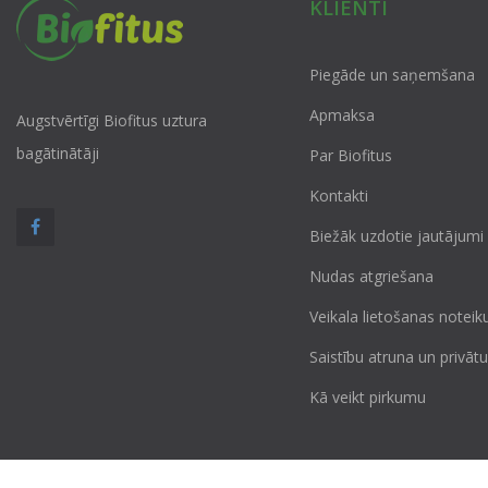
KLIENTI
Piegāde un saņemšana
Apmaksa
Augstvērtīgi Biofitus uztura
bagātinātāji
Par Biofitus
Kontakti
Biežāk uzdotie jautājumi
Nudas atgriešana
Veikala lietošanas noteik
Saistību atruna un privā
Kā veikt pirkumu