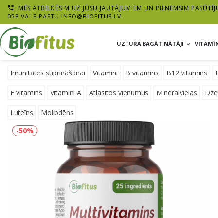
MĒS ATBILDĒSIM UZ JŪSU JAUTĀJUMIEM UN PIEŅEMSIM PASŪTĪJ

058 VAI E-PASTU
INFO@BIOFITUS.LV
.
UZTURA BAGĀTINĀTĀJI
VITAMĪN
Imunitātes stiprināšanai
Vitamīni
B vitamīns
B12 vitamīns
E vitamīns
Vitamīni A
Atlasītos vienumus
Minerālvielas
Dze
Luteīns
Molibdēns
-50%