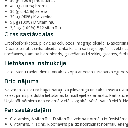
50 (g (100%) molibdēna,
40 μg (100%) hroma,
30 (g (54,5%) selēna,
30 μg (40%) K vitamīna,
5 μg (100%) D vitamīna,
2,5 μg (100%) B12 vitamīna.
Citas sastāvdaļas
Ortofosforskābes, pildvielas celulozes, magnija oksīda, L-askorbīnsk
D-pantotenāta, cinka oksīda, cinka kalcija sāļi regulējošs līdzeklis ta
riboflavīns, tiamīna hidrohlorīds, glazēšanas līdzeklis, glicerīns, fil
Lietošanas instrukcija
Lietot vienu tableti dienā, vislabāk kopā ar ēdienu. Nepārsniegt nor
Brīdinājums
Neizmantot uztura bagātinātāju kā pilnvērtīga un sabalansēta uztura
zāles, pirms produkta lietošanas konsultējieties ar ārstu. Pārtrau
Uzglabāt bērniem nepieejamā vietā. Uzglabāt vēsā, sausā vietā. Neli
Par sastāvdaļām
C vitamīns, A vitamīns, D vitamīns veicina normālu imūnsistēma
C vitamīns, Niacīns, Riboflavīns palīdz nodrošināt normālu enerģ