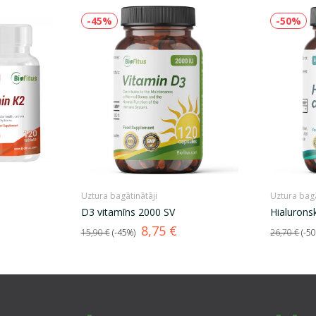
-45%
-50%
Uztura bagātinātāji
Uztura bagā
D3 vitamīns 2000 SV
Hialurons
Standarta
Cena
Standarta
8,75 €
15,90 €
-45%
26,70 €
-5
cena
cena