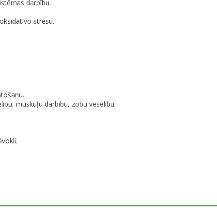
sistēmas darbību.
oksidatīvo stresu.
ntošanu.
elību, muskuļu darbību, zobu veselību.
voklī.