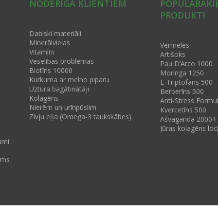
NODERĪGA KLIENTIEM
POPULĀRĀKI
PRODUKTI
Dabiski materiāli
Minerālvielas
Vērmeles
Vitamīni
Artišoks
Veselības problēmas
Pau D’Arco 1000
Biotīns 10000
Moringa 1250
Kurkuma ar melno piparu
L-Triptofāns 500
Uztura bagātinātāji
Berberīns 500
Kolagēns
Anti-Stress Formu
Nierēm un urīnpūslim
Kvercetīns 500
Zivju eļļa (Omega-3 taukskābes)
Ašvaganda 2000+
Jūras kolagēns lo
umi
tums