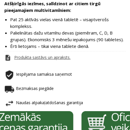
Atšķirīgās iezīmes, salīdzinot ar citiem tirgū
pieejamajiem multivitamīniem:
Pat 25 aktīvās vielas vienā tabletē – visaptverošs
komplekss.
Palielinātas dažu vitamīnu devas (piemēram, C, D, B
grupas). Ekonomisks 3 mēnešu iepakojums (90 tabletes).
Ērti lietojams – tikai viena tablete dienā.
description
Produkta sastāvs un apraksts.
Iespējama samaksa saņemot
Bezmaksas piegāde
Naudas atpakaļatdošanas garantija