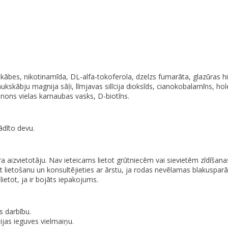
ābes, nikotinamīda, DL-alfa-tokoferola, dzelzs fumarāta, glazūras hidro
ukskābju magnija sāļi, līmjavas silīcija dioksīds, cianokobalamīns, holek
ohinons vielas karnaubas vasks, D-biotīns.
ādīto devu.
 aizvietotāju. Nav ieteicams lietot grūtniecēm vai sievietēm zīdīšanas
ciet lietošanu un konsultējieties ar ārstu, ja rodas nevēlamas blakus
etot, ja ir bojāts iepakojums.
s darbību.
ijas ieguves vielmaiņu.