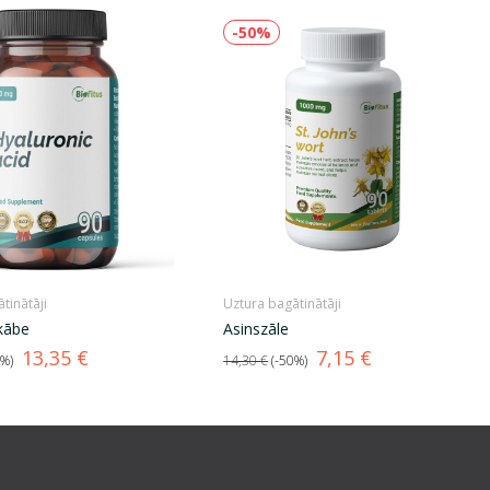
-50%
tinātāji
Uztura bagātinātāji
kābe
Asinszāle
Cena
Standarta
Cena
13,35 €
7,15 €
0%
14,30 €
-50%
cena