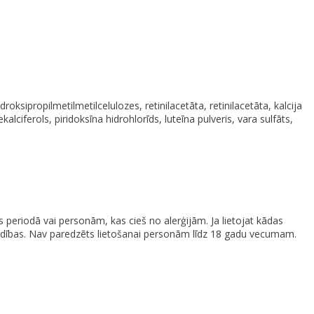
ksipropilmetilmetilcelulozes, retinilacetāta, retinilacetāta, kalcija
alciferols, piridoksīna hidrohlorīds, luteīna pulveris, vara sulfāts,
 periodā vai personām, kas cieš no alerģijām. Ja lietojat kādas
parādības. Nav paredzēts lietošanai personām līdz 18 gadu vecumam.