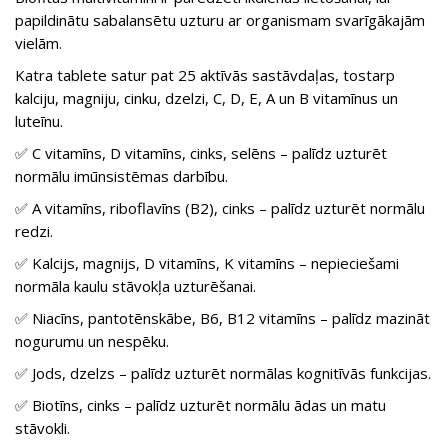
papildinātu sabalansētu uzturu ar organismam svarīgākajām
vielām.
Katra tablete satur pat 25 aktīvās sastāvdaļas, tostarp
kalciju, magniju, cinku, dzelzi, C, D, E, A un B vitamīnus un
luteīnu.
✅ C vitamīns, D vitamīns, cinks, selēns – palīdz uzturēt
normālu imūnsistēmas darbību.
✅ A vitamīns, riboflavīns (B2), cinks – palīdz uzturēt normālu
redzi.
✅ Kalcijs, magnijs, D vitamīns, K vitamīns – nepieciešami
normāla kaulu stāvokļa uzturēšanai.
✅ Niacīns, pantotēnskābe, B6, B12 vitamīns – palīdz mazināt
nogurumu un nespēku.
✅ Jods, dzelzs – palīdz uzturēt normālas kognitīvās funkcijas.
✅ Biotīns, cinks – palīdz uzturēt normālu ādas un matu
stāvokli.