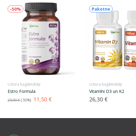
-50%
Pakotne
Uztura bagātinātāji
Uztura bagātinātāji
Estro Formula
Vitamīni D3 un K2
Standarta
Cena
Cena
11,50 €
26,30 €
23,00 €
-50%
cena