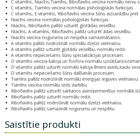
C vitamīns, Niacīns,Tiamīns, Riboflavīns veicina normālu nervu 
C vitamīns, Tiamīns veicina normālas psiholoģiskās funkcijas.
C vitamīns, E vitamīns, Riboflavīns veicina šūnu aizsardzību pret 
Niacīns veicina normālas psiholoģiskās funkcijas.
Niacīns, Riboflavīns palīdz uzturēt gļotādas veselību.
Niacīns, A vitamīns, Riboflavīns palīdz uzturēt ādas veselību.
Niacīns veicina noguruma un nespēka samazināšanos.
A vitamīns palīdz nodrošināt normālu dzelzs vielmaiņu.
A vitamīns palīdz uzturēt gļotādu veselību, normālu redzi.
A vitamīns nepieciešams šūnu specializācijas procesam.
D vitamīns veicina kalcija un fosfora normālu uzsūkšanos/izma
D vitamīns palīdz uzturēt normālu kalcija līmeni asinīs,kaulu ves
D vitamīns nepieciešams šūnu dalīšanās procesam.
Tiamīns palīdz nodrošināt normālu enerģijas ieguves vielmaiņu.
Tiamīns veicina normālu sirds darbību.
Riboflavīns palīdz uzturēt sarkanos asinsķermenīšus normālā stā
Riboflavīns palīdz uzturēt normālu redzi.
Riboflavīns palīdz nodrošināt normālu dzelzs vielmaiņu.
Riboflavīns palīdz samazināt nogurumu un nespēku.
Saistītie produkti