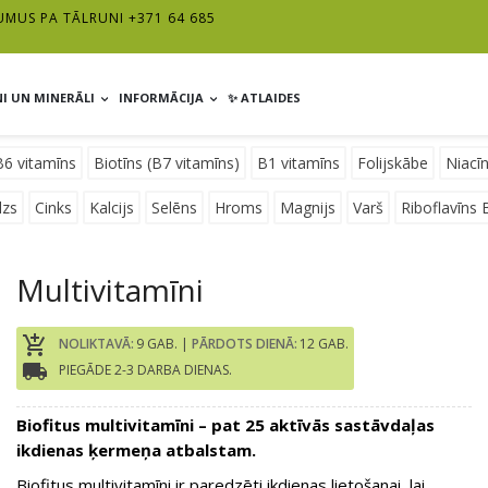
UMUS PA TĀLRUNI +371 64 685
I UN MINERĀLI
INFORMĀCIJA
✨ ATLAIDES
B6 vitamīns
Biotīns (B7 vitamīns)
B1 vitamīns
Folijskābe
Niacīn
lzs
Cinks
Kalcijs
Selēns
Hroms
Magnijs
Varš
Riboflavīns 
Multivitamīni
add_shopping_cart
NOLIKTAVĀ:
9 GAB. |
PĀRDOTS DIENĀ:
12 GAB.
local_shipping
PIEGĀDE 2-3 DARBA DIENAS.
Biofitus multivitamīni – pat 25 aktīvās sastāvdaļas
ikdienas ķermeņa atbalstam.
Biofitus multivitamīni ir paredzēti ikdienas lietošanai, lai